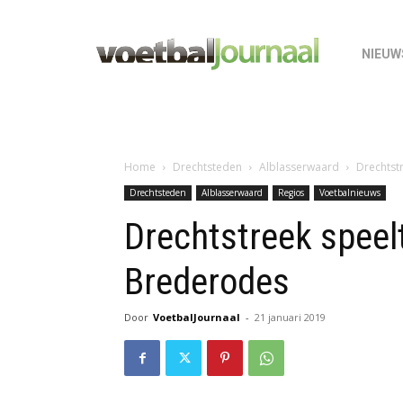
NIEUW
Home
Drechtsteden
Alblasserwaard
Drechtst
Drechtsteden
Alblasserwaard
Regios
Voetbalnieuws
Drechtstreek speelt
Brederodes
Door
VoetbalJournaal
-
21 januari 2019