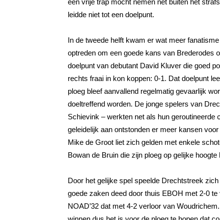
een vrije trap mocht nemen net buiten het straf
leidde niet tot een doelpunt.
In de tweede helft kwam er wat meer fanatisme
optreden om een goede kans van Brederodes ons
doelpunt van debutant David Kluver die goed po
rechts fraai in kon koppen: 0-1. Dat doelpunt l
ploeg bleef aanvallend regelmatig gevaarlijk w
doeltreffend worden. De jonge spelers van Drech
Schievink – werkten net als hun geroutineerde
geleidelijk aan ontstonden er meer kansen voo
Mike de Groot liet zich gelden met enkele schot
Bowan de Bruin die zijn ploeg op gelijke hoogte 
Door het gelijke spel speelde Drechtstreek zich 
goede zaken deed door thuis EBOH met 2-0 te 
NOAD’32 dat met 4-2 verloor van Woudrichem. 
winnen dus het is voor de ploeg te hopen dat 