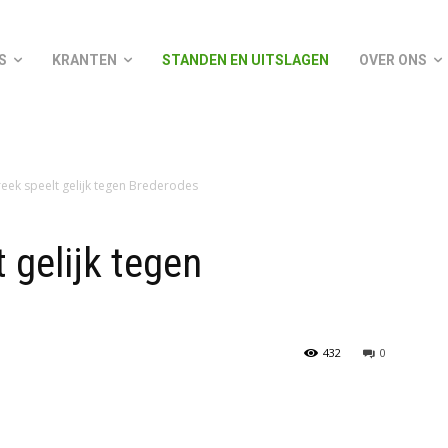
S
KRANTEN
STANDEN EN UITSLAGEN
OVER ONS
reek speelt gelijk tegen Brederodes
 gelijk tegen
432
0