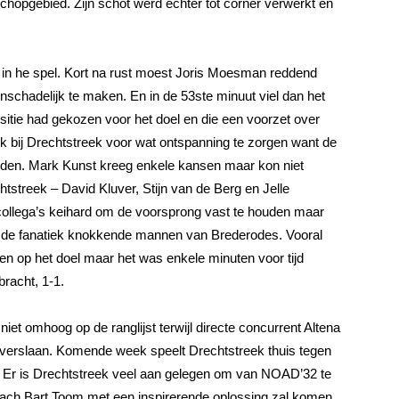
schopgebied. Zijn schot werd echter tot corner verwerkt en
 in he spel. Kort na rust moest Joris Moesman reddend
chadelijk te maken. En in de 53ste minuut viel dan het
sitie had gekozen voor het doel en die een voorzet over
eek bij Drechtstreek voor wat ontspanning te zorgen want de
orden. Mark Kunst kreeg enkele kansen maar kon niet
tstreek – David Kluver, Stijn van de Berg en Jelle
 collega’s keihard om de voorsprong vast te houden maar
r de fanatiek knokkende mannen van Brederodes. Vooral
en op het doel maar het was enkele minuten voor tijd
bracht, 1-1.
niet omhoog op de ranglijst terwijl directe concurrent Altena
verslaan. Komende week speelt Drechtstreek thuis tegen
Er is Drechtstreek veel aan gelegen om van NOAD’32 te
coach Bart Toom met een inspirerende oplossing zal komen