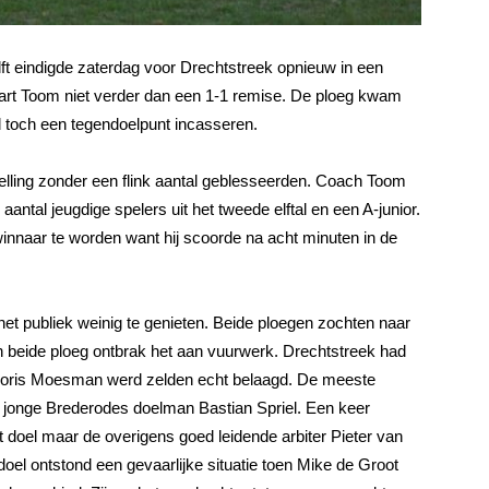
lft eindigde zaterdag voor Drechtstreek opnieuw in een
art Toom niet verder dan een 1-1 remise. De ploeg kwam
d toch een tegendoelpunt incasseren.
elling zonder een flink aantal geblesseerden. Coach Toom
ntal jeugdige spelers uit het tweede elftal en een A-junior.
winnaar te worden want hij scoorde na acht minuten in de
 het publiek weinig te genieten. Beide ploegen zochten naar
n beide ploeg ontbrak het aan vuurwerk. Drechtstreek had
n Joris Moesman werd zelden echt belaagd. De meeste
e jonge Brederodes doelman Bastian Spriel. Een keer
 doel maar de overigens goed leidende arbiter Pieter van
doel ontstond een gevaarlijke situatie toen Mike de Groot