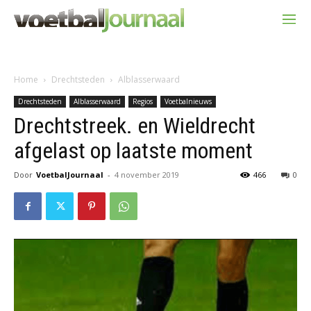
Home
Drechtsteden
Alblasserwaard
Drechtsteden
Alblasserwaard
Regios
Voetbalnieuws
Drechtstreek. en Wieldrecht
afgelast op laatste moment
Door
VoetbalJournaal
-
4 november 2019
466
0