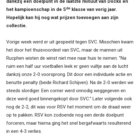
dankzij een doelpunt in de laatste minuut van Dockx en
de
het kampioenschap in de 5
klasse van vorig jaar.
Hopelijk kan hij nog wat prijzen toevoegen aan zijn
collectie.
Vorige week werd er uit gespeeld tegen SVC. Misschien kwam
het door het thuisvoordeel van SVC, maar de mannen uit
Rucphen wisten de winst niet mee naar huis te nemen. ‘’Na
ruim een half uur voetballen leek er geen vuiltje aan de lucht
dankzij onze 2-0 voorsprong. Dit door een individuele actie en
benutte penalty (beide Richard Schijven). Na de 2-0 werden we
steeds slordiger. Een corner werd onnodig weggegeven en
deze werd goed binnengekopt door SVC.’’ Later volgende ook
nog de 2-2, dit was voor RSV het moment om de draad weer
op te pakken. RSV kon zodoende nog een derde doelpunt
forceren, maar hierna ging het snel bergafwaarts resulterend
in een 4-3 verlies.