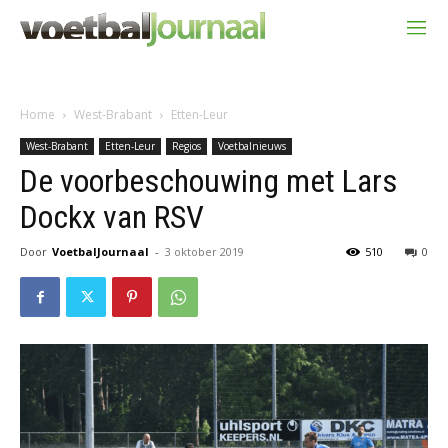
Home
West-Brabant
Etten-Leur
West-Brabant
Etten-Leur
Regios
Voetbalnieuws
De voorbeschouwing met Lars
Dockx van RSV
Door
VoetbalJournaal
-
3 oktober 2019
510
0