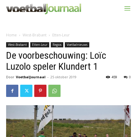
Home
West-Brabant
Etten-Leur
West-Brabant
Etten-Leur
Regios
Voetbalnieuws
De voorbeschouwing: Loïc
Luzolo speler Klundert 1
Door
VoetbalJournaal
-
25 oktober 2019
459
0