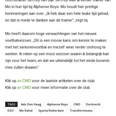
Mo in hun tijd bij Alphense Boys. Mo houdt hier prettige
herinneringen aan over. ,,Ik heb daar een hele leuke tijd gehad,
en dat is mede te danken aan de trainer”, zegt hij.
Mo heeft daarom hoge verwachtingen van het nieuwe
voetbalseizoen. ,,Dit is een mooie kans om kennis te maken
met het seniorenvoetbal en mezelf weer verder omhoog te
werken. Ik reken op een mooi seizoen waarin ik belangrijk kan
zijn voor het team, en dat we uiteindelijk tot het einde bovenin
mee zullen draaien.”
Klik op
sv CWO
voor de laatste artikelen over de club.
Klik op
sv CWO
voor meer informatie over de club.
TAGS
Ado Den Haag
Alphense Boys
CWO
Dordrecht
DSO
Mo Rahal
Sparta Rotterdam
Transfernieuws