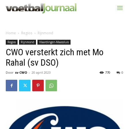
Home
Regios
Rijnmond
Regios
Rijnmond
Vlaardingen-Maassluis
CWO versterkt zich met Mo
Rahal (sv DSO)
Door
sv CWO
-
20 april 2023
770
0