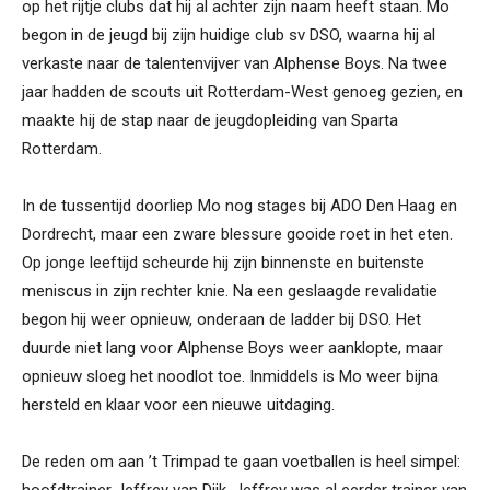
op het rijtje clubs dat hij al achter zijn naam heeft staan. Mo
begon in de jeugd bij zijn huidige club sv DSO, waarna hij al
verkaste naar de talentenvijver van Alphense Boys. Na twee
jaar hadden de scouts uit Rotterdam-West genoeg gezien, en
maakte hij de stap naar de jeugdopleiding van Sparta
Rotterdam.
In de tussentijd doorliep Mo nog stages bij ADO Den Haag en
Dordrecht, maar een zware blessure gooide roet in het eten.
Op jonge leeftijd scheurde hij zijn binnenste en buitenste
meniscus in zijn rechter knie. Na een geslaagde revalidatie
begon hij weer opnieuw, onderaan de ladder bij DSO. Het
duurde niet lang voor Alphense Boys weer aanklopte, maar
opnieuw sloeg het noodlot toe. Inmiddels is Mo weer bijna
hersteld en klaar voor een nieuwe uitdaging.
De reden om aan ’t Trimpad te gaan voetballen is heel simpel:
hoofdtrainer Jeffrey van Dijk. Jeffrey was al eerder trainer van