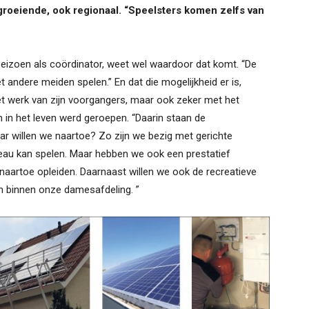
 groeiende, ook regionaal. “Speelsters komen zelfs van
seizoen als coördinator, weet wel waardoor dat komt. “De
et andere meiden spelen.” En dat die mogelijkheid er is,
t werk van zijn voorgangers, maar ook zeker met het
n in het leven werd geroepen. “Daarin staan de
Waar willen we naartoe? Zo zijn we bezig met gerichte
veau kan spelen. Maar hebben we ook een prestatief
naartoe opleiden. Daarnaast willen we ook de recreatieve
n binnen onze damesafdeling. ”