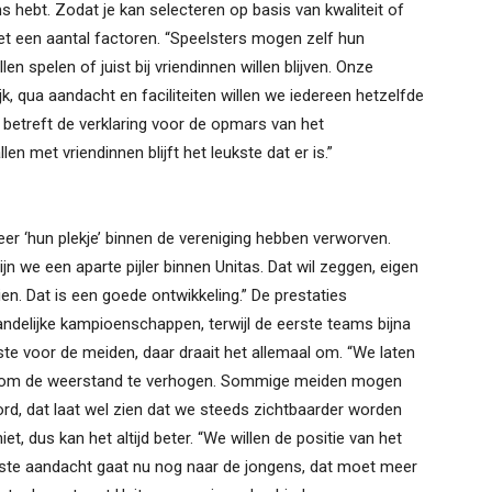
ams hebt. Zodat je kan selecteren op basis van kwaliteit of
et een aantal factoren. “Speelsters mogen zelf hun
n spelen of juist bij vriendinnen willen blijven. Onze
k, qua aandacht en faciliteiten willen we iedereen hetzelfde
 betreft de verklaring voor de opmars van het
 met vriendinnen blijft het leukste dat er is.”
eer ‘hun plekje’ binnen de vereniging hebben verworven.
ijn we een aparte pijler binnen Unitas. Dat wil zeggen, eigen
n. Dat is een goede ontwikkeling.” De prestaties
ndelijke kampioenschappen, terwijl de eerste teams bijna
ste voor de meiden, daar draait het allemaal om. “We laten
s, om de weerstand te verhogen. Sommige meiden mogen
rd, dat laat wel zien dat we steeds zichtbaarder worden
et, dus kan het altijd beter. “We willen de positie van het
te aandacht gaat nu nog naar de jongens, dat moet meer