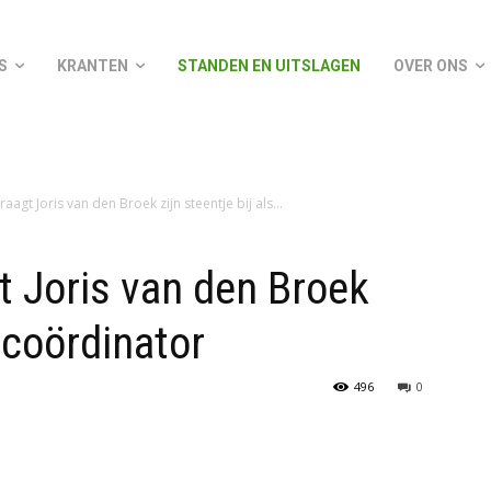
S
KRANTEN
STANDEN EN UITSLAGEN
OVER ONS
raagt Joris van den Broek zijn steentje bij als...
gt Joris van den Broek
s coördinator
496
0