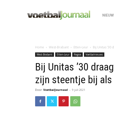
NIEUW
Home
West-Brabant
Etten-Leur
Bij Unitas ’30 d
West-Brabant
Etten-Leur
Regios
Voetbalnieuws
Bij Unitas ’30 draa
zijn steentje bij al
Door
VoetbalJournaal
-
9 juli 2021