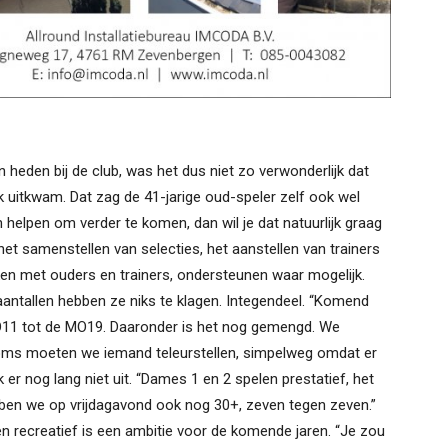
 heden bij de club, was het dus niet zo verwonderlijk dat
k uitkwam. Dat zag de 41-jarige oud-speler zelf ook wel
kon helpen om verder te komen, dan wil je dat natuurlijk graag
het samenstellen van selecties, het aanstellen van trainers
ken met ouders en trainers, ondersteunen waar mogelijk.
aantallen hebben ze niks te klagen. Integendeel. “Komend
O11 tot de MO19. Daaronder is het nog gemengd. We
Soms moeten we iemand teleurstellen, simpelweg omdat er
 er nog lang niet uit. “Dames 1 en 2 spelen prestatief, het
ben we op vrijdagavond ook nog 30+, zeven tegen zeven.”
n recreatief is een ambitie voor de komende jaren. “Je zou