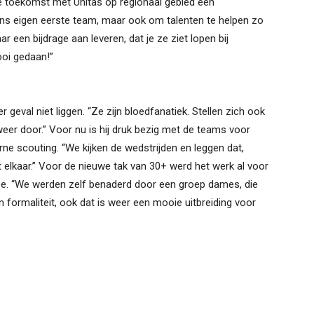
de toekomst met Unitas op regionaal gebied een
r ons eigen eerste team, maar ook om talenten te helpen zo
 een bijdrage aan leveren, dat je ze ziet lopen bij
ooi gedaan!”
 geval niet liggen. “Ze zijn bloedfanatiek. Stellen zich ook
weer door.” Voor nu is hij druk bezig met de teams voor
ne scouting. “We kijken de wedstrijden en leggen dat,
lkaar.” Voor de nieuwe tak van 30+ werd het werk al voor
mee. “We werden zelf benaderd door een groep dames, die
n formaliteit, ook dat is weer een mooie uitbreiding voor