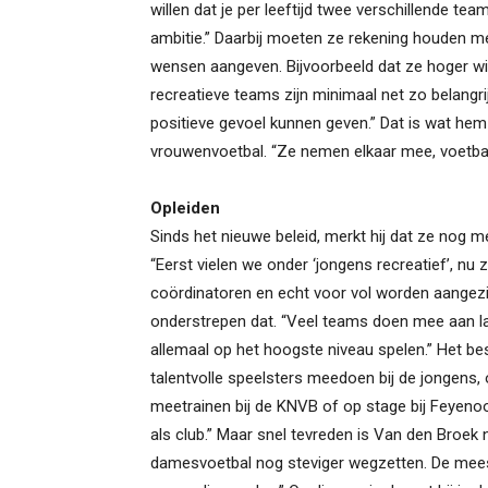
willen dat je per leeftijd twee verschillende te
ambitie.” Daarbij moeten ze rekening houden m
wensen aangeven. Bijvoorbeeld dat ze hoger wille
recreatieve teams zijn minimaal net zo belangrij
positieve gevoel kunnen geven.” Dat is wat hem
vrouwenvoetbal. “Ze nemen elkaar mee, voetballen
Opleiden
Sinds het nieuwe beleid, merkt hij dat ze nog m
“Eerst vielen we onder ‘jongens recreatief’, nu z
coördinatoren en echt voor vol worden aangezie
onderstrepen dat. “Veel teams doen mee aan la
allemaal op het hoogste niveau spelen.” Het be
talentvolle speelsters meedoen bij de jongen
meetrainen bij de KNVB of op stage bij Feyenoo
als club.” Maar snel tevreden is Van den Broek ni
damesvoetbal nog steviger wegzetten. De mees