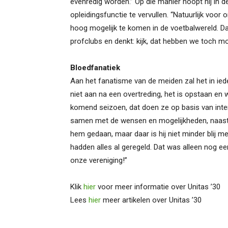
evenredig worden.” Op die manier hoopt hij in 
opleidingsfunctie te vervullen. “Natuurlijk voo
hoog mogelijk te komen in de voetbalwereld. Daar
profclubs en denkt: kijk, dat hebben we toch m
Bloedfanatiek
Aan het fanatisme van de meiden zal het in ieder
niet aan na een overtreding, het is opstaan en 
komend seizoen, dat doen ze op basis van inter
samen met de wensen en mogelijkheden, naast e
hem gedaan, maar daar is hij niet minder blij 
hadden alles al geregeld. Dat was alleen nog ee
onze vereniging!”
Klik
hier
voor meer informatie over Unitas ’30
Lees
hier
meer artikelen over Unitas ’30