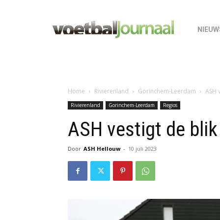
NIEUW
Home
Rivierenland
Gorinchem-Leerdam
ASH v
Rivierenland
Gorinchem-Leerdam
Regios
ASH vestigt de bli
Door
ASH Hellouw
-
10 juli 2023