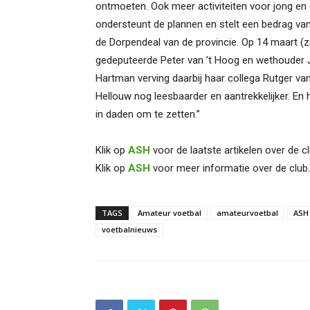
ontmoeten. Ook meer activiteiten voor jong en o
ondersteunt de plannen en stelt een bedrag va
de Dorpendeal van de provincie
.
Op 14 maart (z
gedeputeerde Peter van ’t Hoog en wethouder 
Hartman verving daarbij haar collega
Rutger va
Hellouw nog leesbaarder en aantrekkelijker. En
in daden om te zetten.’’
Klik op
ASH
voor de laatste artikelen over de cl
Klik op
ASH
voor meer informatie over de club.
TAGS
Amateur voetbal
amateurvoetbal
ASH
voetbalnieuws