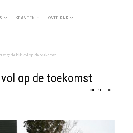
S
KRANTEN
OVER ONS
estigt de blik vol op de toekomst
k vol op de toekomst
961
0