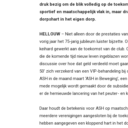
druk bezig om de blik volledig op de toekoms
sportief en maatschappelijk vlak in, maar d
dorpshart in het eigen dorp.
HELLOUW
– N
iet alleen door de prestaties v
vorig jaar het 75-jarig jubileum luister bijzett
keihard gewerkt aan de toekomst van de club. O
die de komende tijd nieuw leven ingeblazen wo
discussie over hoe dat geld verdeeld moet ga
50’ zich verzekerd van een VIP-behandeling bij 
ASH in de maand maart ‘ASH in Beweging’, een a
mede mogelijk wordt gemaakt door de subsidi
er de hernieuwde lancering van het peuter- en k
Daar houdt de betekenis voor ASH op maatschap
meerdere verenigingen aangesloten bij de toek
hebben aangegeven een kloppend hart in het do