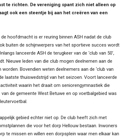
t te richten. De vereniging spant zich niet alleen op
raagt ook een steentje bij aan het creëren van een
an de hoofdmacht is er reuring binnen ASH nadat de club
e. Ook buiten de schijnwerpers van het sportieve succes wordt
nlangs lanceerde ASH de terugkeer van de ‘club van 50’,
rdt. Nieuwe leden van die club mogen deelnemen aan de
an worden. Bovendien weten deelnemers aan de ‘club van
de laatste thuiswedstrijd van het seizoen. Voort lanceerde
ctiviteit waarin het draait om seniorengymnastiek die
e van de gemeente West Betuwe en op voetbalgebied was
leutervoetbal.
pelijk gebied echter niet op. De club heeft zich met
omstplannen die voor het dorp Hellouw bestaan. Inwoners
rp te missen en willen een dorpsplein waar men elkaar kan