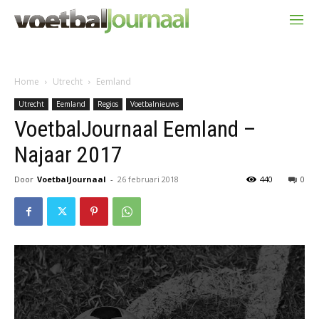
Home
Utrecht
Eemland
Utrecht
Eemland
Regios
Voetbalnieuws
VoetbalJournaal Eemland –
Najaar 2017
Door
VoetbalJournaal
-
26 februari 2018
440
0