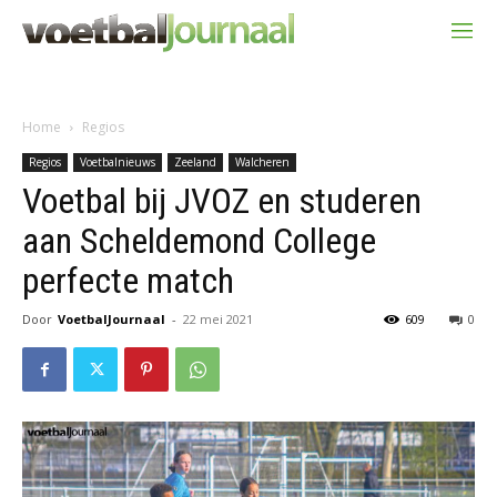
Home
Regios
Regios
Voetbalnieuws
Zeeland
Walcheren
Voetbal bij JVOZ en studeren
aan Scheldemond College
perfecte match
Door
VoetbalJournaal
-
22 mei 2021
609
0