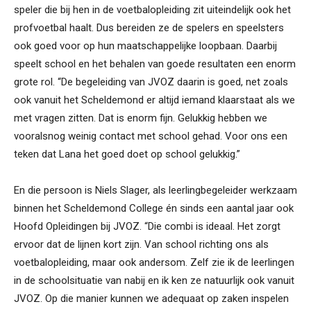
speler die bij hen in de voetbalopleiding zit uiteindelijk ook het
profvoetbal haalt. Dus bereiden ze de spelers en speelsters
ook goed voor op hun maatschappelijke loopbaan. Daarbij
speelt school en het behalen van goede resultaten een enorm
grote rol. “De begeleiding van JVOZ daarin is goed, net zoals
ook vanuit het Scheldemond er altijd iemand klaarstaat als we
met vragen zitten. Dat is enorm fijn. Gelukkig hebben we
vooralsnog weinig contact met school gehad. Voor ons een
teken dat Lana het goed doet op school gelukkig.”
En die persoon is Niels Slager, als leerlingbegeleider werkzaam
binnen het Scheldemond College én sinds een aantal jaar ook
Hoofd Opleidingen bij JVOZ. “Die combi is ideaal. Het zorgt
ervoor dat de lijnen kort zijn. Van school richting ons als
voetbalopleiding, maar ook andersom. Zelf zie ik de leerlingen
in de schoolsituatie van nabij en ik ken ze natuurlijk ook vanuit
JVOZ. Op die manier kunnen we adequaat op zaken inspelen