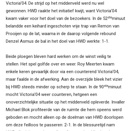
Victoria’04. De strijd op het middenveld werd nu wel
gewonnen. HWD raakte het initiatief kwijt, want Victoria’04
ste
kwam vaker voor het doel van de bezoekers. In de 52
minuut
belandde een keihard ingeschoten vrije trap van Remon van
Prooijen op de lat, waarna in de daarop volgende rebound
Denzel Asmus de bal in het doel van HWD werkte: 1-1.
Beide ploegen bleven hard werken om de winst veilig te
stellen. Het spel golfde over en weer. Roy Meerten kwam
enkele keren gevaarlijk door via een counterend Victoria’04,
maar faalde in de afwerking. Aan de overzijde bleek het vizier
ste
bij HWD steeds minder op scherp te staan. In de 90
minuut
mocht Victoria’04 weer counteren, hetgeen een
onoverzichtelijke situatie op het middenveld opleverde. Invaller
Michael Blok profiteerde van de ruimte die hem opeens werd
geboden en mocht alleen op de doelman van HWD doorlopen
om deze feilloos te passeren: 2-1. In de blessuretijd nam