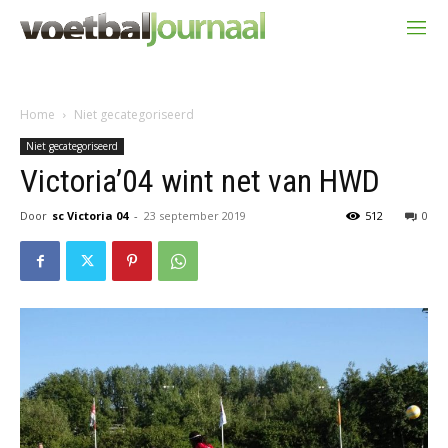
Home
Niet gecategoriseerd
Niet gecategoriseerd
Victoria’04 wint net van HWD
Door
sc Victoria 04
-
23 september 2019
512
0