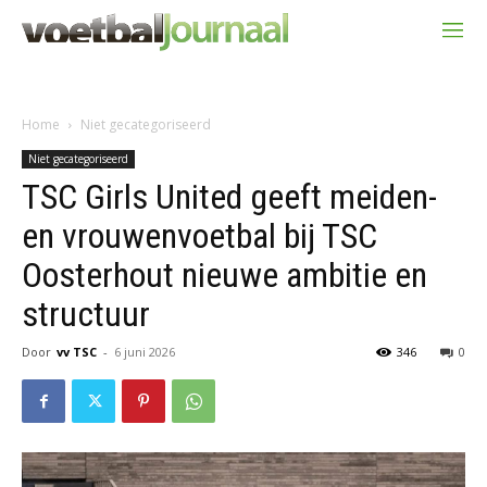
Home
Niet gecategoriseerd
Niet gecategoriseerd
TSC Girls United geeft meiden-
en vrouwenvoetbal bij TSC
Oosterhout nieuwe ambitie en
structuur
Door
vv TSC
-
6 juni 2026
346
0