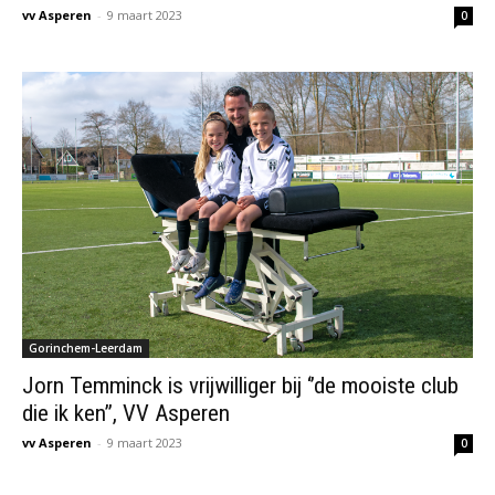
vv Asperen
-
9 maart 2023
0
Gorinchem-Leerdam
Jorn Temminck is vrijwilliger bij ‘’de mooiste club
die ik ken’’, VV Asperen
vv Asperen
-
9 maart 2023
0