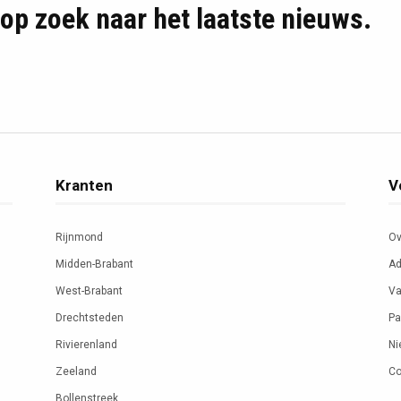
d op zoek naar het laatste nieuws.
Kranten
V
Rijnmond
Ov
Midden-Brabant
Ad
West-Brabant
Va
Drechtsteden
Pa
Rivierenland
Ni
Zeeland
Co
Bollenstreek