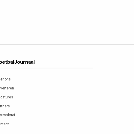
oetbalJournaal
er ons
verteren
catures
rtners
euwsbrief
ntact