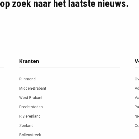
d op zoek naar het laatste nieuws.
Kranten
V
Rijnmond
Ov
Midden-Brabant
Ad
West-Brabant
Va
Drechtsteden
Pa
Rivierenland
Ni
Zeeland
Co
Bollenstreek