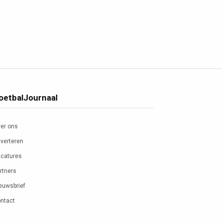
oetbalJournaal
er ons
verteren
catures
rtners
euwsbrief
ntact