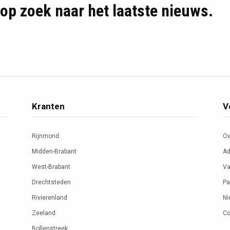
d op zoek naar het laatste nieuws.
Kranten
V
Rijnmond
Ov
Midden-Brabant
Ad
West-Brabant
Va
Drechtsteden
Pa
Rivierenland
Ni
Zeeland
Co
Bollenstreek