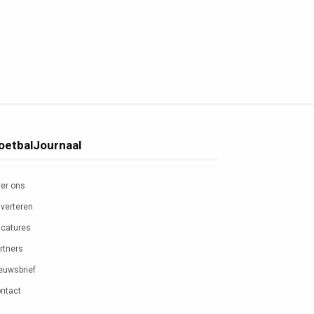
oetbalJournaal
er ons
verteren
catures
rtners
euwsbrief
ntact