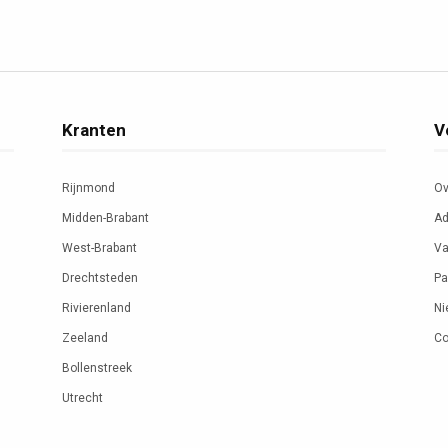
Kranten
V
Rijnmond
Ov
Midden-Brabant
Ad
West-Brabant
Va
Drechtsteden
Pa
Rivierenland
Ni
Zeeland
Co
Bollenstreek
Utrecht