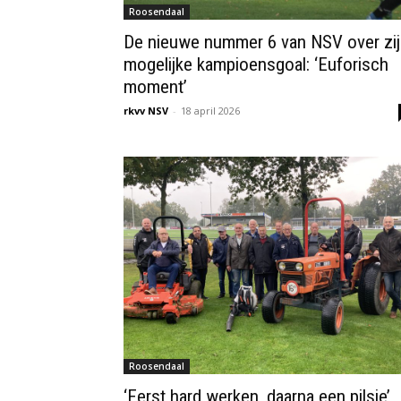
Roosendaal
De nieuwe nummer 6 van NSV over zi
mogelijke kampioensgoal: ‘Euforisch
moment’
rkvv NSV
-
18 april 2026
Roosendaal
‘Eerst hard werken, daarna een pilsje’