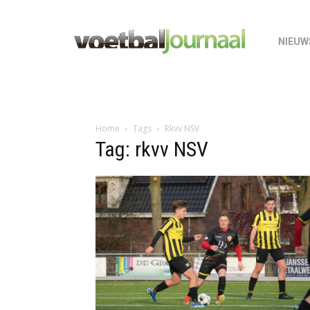
NIEUW
Home
Tags
Rkvv NSV
Tag: rkvv NSV