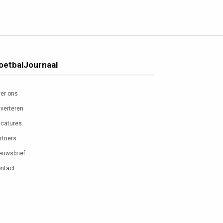
oetbalJournaal
er ons
verteren
catures
rtners
euwsbrief
ntact