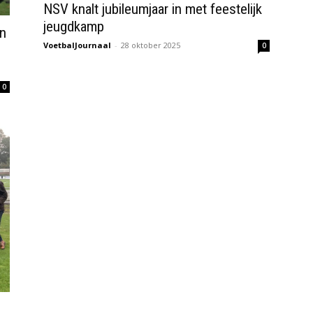
NSV knalt jubileumjaar in met feestelijk
jeugdkamp
jn
VoetbalJournaal
-
28 oktober 2025
0
0