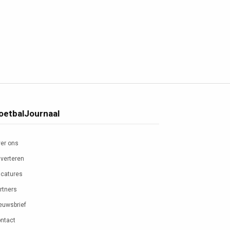
oetbalJournaal
er ons
verteren
catures
rtners
euwsbrief
ntact