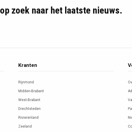
d op zoek naar het laatste nieuws.
Kranten
V
Rijnmond
Ov
Midden-Brabant
Ad
West-Brabant
Va
Drechtsteden
Pa
Rivierenland
Ni
Zeeland
Co