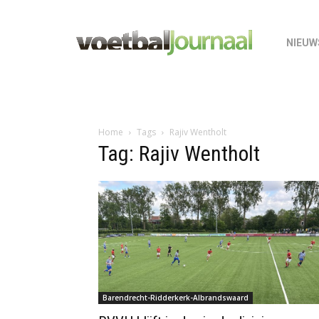
NIEUW
Home
Tags
Rajiv Wentholt
Tag: Rajiv Wentholt
Barendrecht-Ridderkerk-Albrandswaard