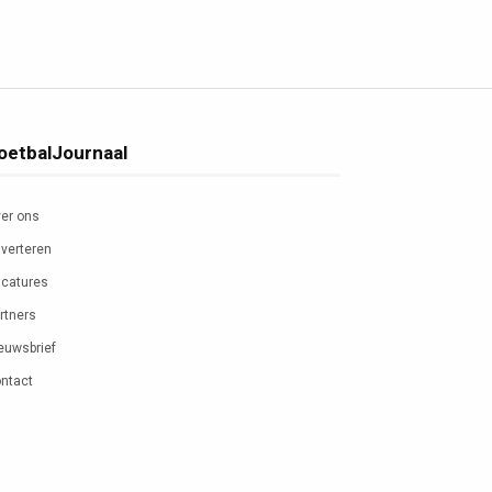
oetbalJournaal
er ons
verteren
catures
rtners
euwsbrief
ntact