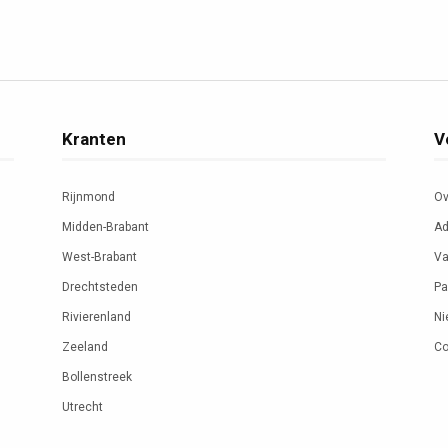
Kranten
V
Rijnmond
Ov
Midden-Brabant
Ad
West-Brabant
Va
Drechtsteden
Pa
Rivierenland
Ni
Zeeland
Co
Bollenstreek
Utrecht