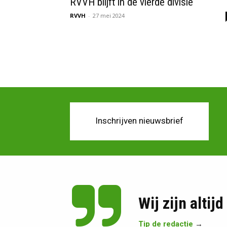
RVVH blijft in de vierde divisie
RVVH
-
27 mei 2024
Inschrijven nieuwsbrief
Wij zijn altij
Tip de redactie
→