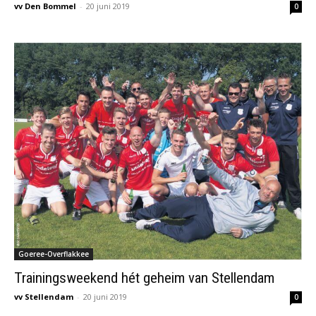
vv Den Bommel
-
20 juni 2019
0
Goeree-Overflakkee
Trainingsweekend hét geheim van Stellendam
vv Stellendam
-
20 juni 2019
0