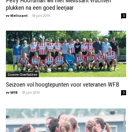
Petry Hoofdman wil met Melissant vruchten
plukken na een goed leerjaar
vv Melissant
-
18 juni 2019
0
Goeree-Overflakkee
Seizoen vol hoogtepunten voor veteranen WFB
vv WFB
-
18 juni 2019
0