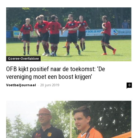
Goeree-Overflakkee
OFB kijkt positief naar de toekomst: ‘De
vereniging moet een boost krijgen’
VoetbalJournaal
-
20 juni 2019
0