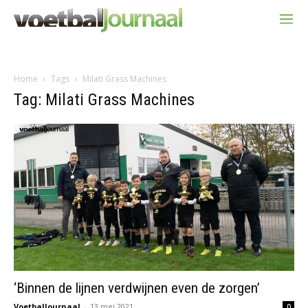
Home
Tags
Milati Grass Machines
Tag: Milati Grass Machines
‘Binnen de lijnen verdwijnen even de zorgen’
VoetbalJournaal
-
13 mei 2021
0