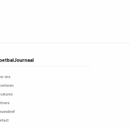
oetbalJournaal
er ons
verteren
catures
rtners
euwsbrief
ntact