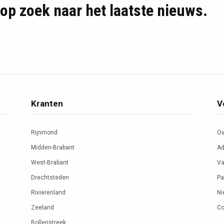
d op zoek naar het laatste nieuws.
Kranten
V
Rijnmond
Ov
Midden-Brabant
Ad
West-Brabant
Va
Drechtsteden
Pa
Rivierenland
Ni
Zeeland
Co
Bollenstreek