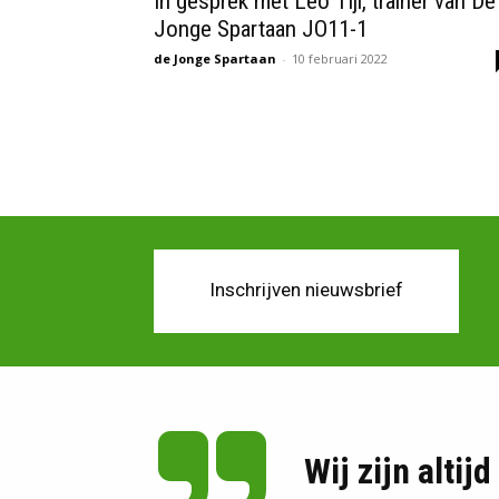
In gesprek met Leo Tijl, trainer van De
Jonge Spartaan JO11-1
de Jonge Spartaan
-
10 februari 2022
Inschrijven nieuwsbrief
Wij zijn altij