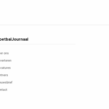
oetbalJournaal
er ons
verteren
catures
rtners
euwsbrief
ntact