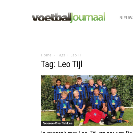
NIEUW
Home
Tags
Leo Tijl
Tag: Leo Tijl
Goeree-Overflakkee