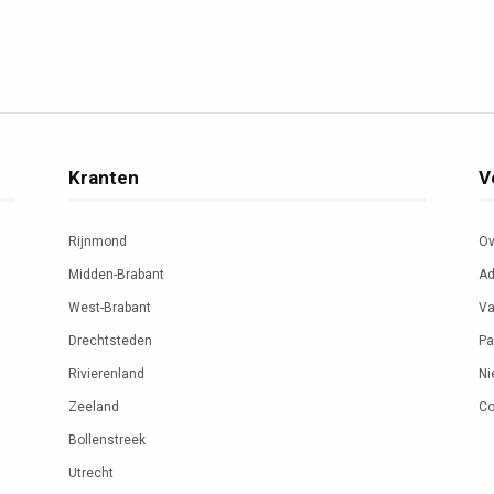
Kranten
V
Rijnmond
Ov
Midden-Brabant
Ad
West-Brabant
Va
Drechtsteden
Pa
Rivierenland
Ni
Zeeland
Co
Bollenstreek
Utrecht