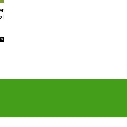
er
al
0