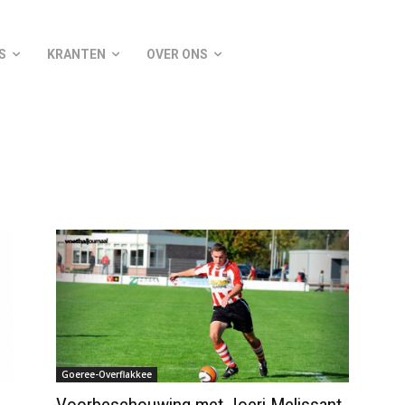
S
KRANTEN
OVER ONS
Goeree-Overflakkee