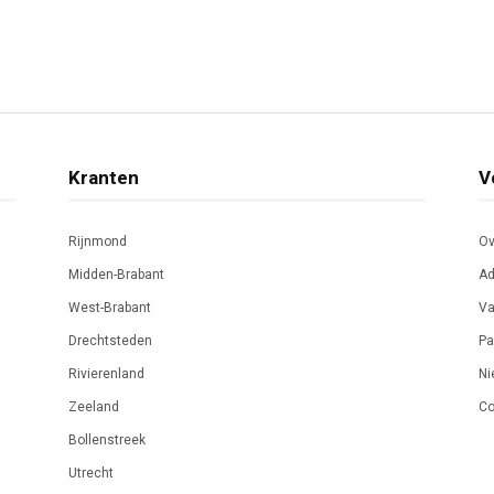
Kranten
V
Rijnmond
Ov
Midden-Brabant
Ad
West-Brabant
Va
Drechtsteden
Pa
Rivierenland
Ni
Zeeland
Co
Bollenstreek
Utrecht