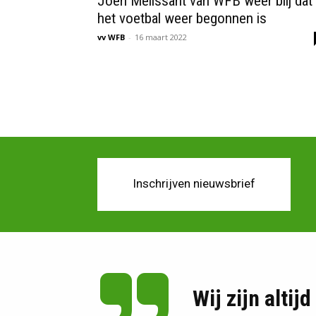
Joeri Melissant van WFB weer blij dat
het voetbal weer begonnen is
vv WFB
-
16 maart 2022
Inschrijven nieuwsbrief
Wij zijn altij