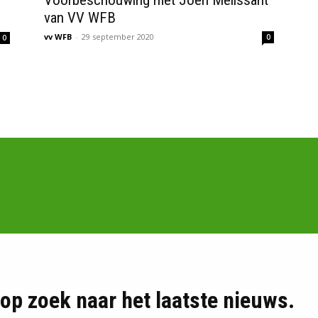
Voorbeschouwing met Joeri Melissant
van VV WFB
vv WFB
-
29 september 2020
0
0
d op zoek naar het laatste nieuws.