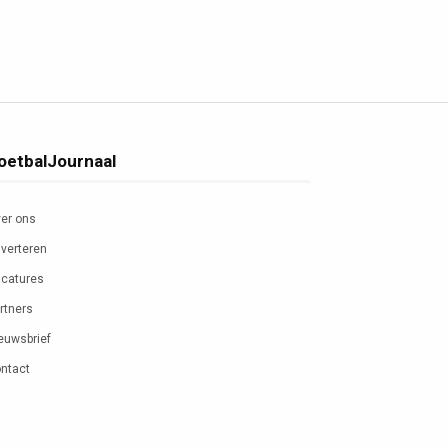
oetbalJournaal
er ons
verteren
catures
rtners
euwsbrief
ntact