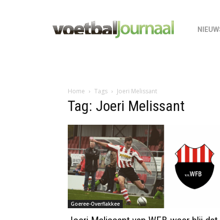
NIEUW
Home
Tags
Joeri Melissant
Tag: Joeri Melissant
Goeree-Overflakkee