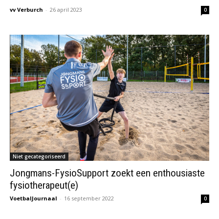
vv Verburch
-
26 april 2023
0
Niet gecategoriseerd
Jongmans-FysioSupport zoekt een enthousiaste
fysiotherapeut(e)
VoetbalJournaal
-
16 september 2022
0