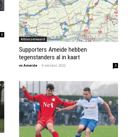
0
Alblasserwaard
Supporters Ameide hebben
tegenstanders al in kaart
vv Ameide
-
4 oktober 2022
0