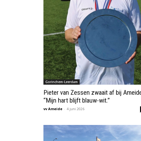
Gorinchem-Leerdam
Pieter van Zessen zwaait af bij Ameid
“Mijn hart blijft blauw-wit.”
vv Ameide
-
4 juni 2026