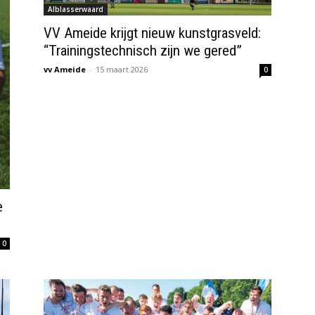
Alblasserwaard
VV Ameide krijgt nieuw kunstgrasveld:
“Trainingstechnisch zijn we gered”
vv Ameide
-
15 maart 2026
0
e
0