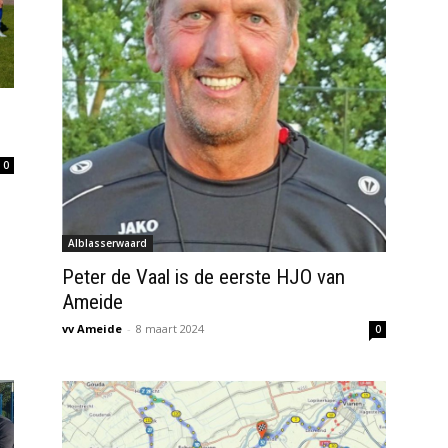
0
Alblasserwaard
Peter de Vaal is de eerste HJO van
Ameide
vv Ameide
-
8 maart 2024
0