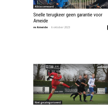
Alblasserwaard
Snelle terugkeer geen garantie voor
Ameide
vv Ameide
-
6 oktober 2023
Niet gecategoriseerd