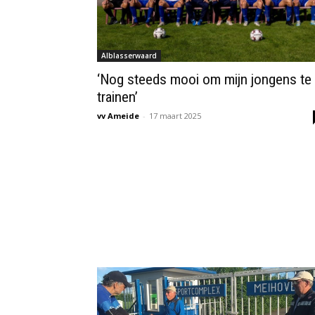
Alblasserwaard
‘Nog steeds mooi om mijn jongens te
trainen’
vv Ameide
-
17 maart 2025