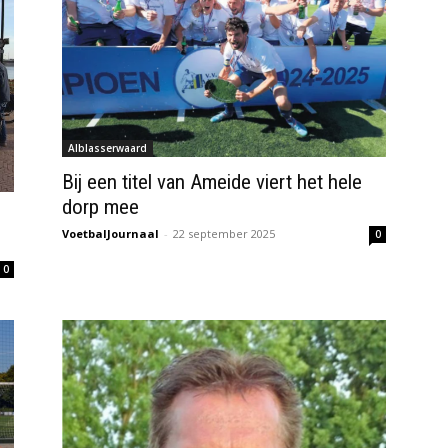
Alblasserwaard
Bij een titel van Ameide viert het hele
dorp mee
VoetbalJournaal
-
22 september 2025
0
0