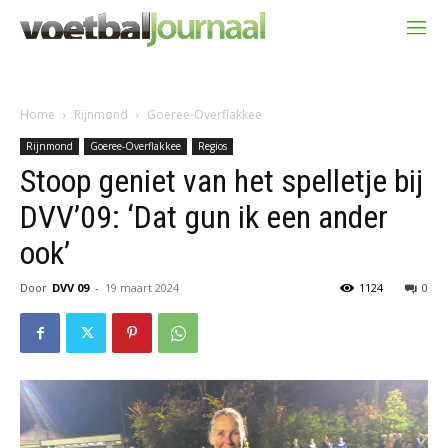
Home
Rijnmond
Goeree-Overflakkee
Rijnmond
Goeree-Overflakkee
Regios
Stoop geniet van het spelletje bij
DVV’09: ‘Dat gun ik een ander
ook’
Door
DVV 09
-
19 maart 2024
1124
0