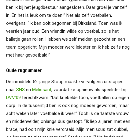
ben ik bij het jeugdbestuur aangesloten. Daar groei je vanzelf
in. En het is leuk om te doen!” Net als zelf voetballen,
overigens. “Ik ben ooit begonnen bij Dirksland. Toen was ik
veertien jaar oud. Een vriendin wilde op voetbal, zo is het
balletje gaan rollen. Hebben we zelf meiden gezocht en een
team opgericht. Mijn moeder werd leidster en ik heb zelfs nog
met haar gevoetbald!”
Oude rugnummer
De inmiddels 52-jarige Stoop maakte vervolgens uitstapjes
naar
SNS
en
Melissant
, voordat ze opnieuw als speelster bij
DVV’09
terechtkwam. “Dat kriebelde toch, voetballen op eigen
dorp. In de tussentijd ben ik ook nog moeder geworden, maar
acht weken later voetbalde ik weer.” Toch is de ‘laatste vrouw’
en middenvelder, onlangs dus gestopt. “Ik liep al jaren met een
brace, had ooit mijn knie verdraaid. Mijn meniscus zat dubbel,