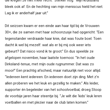
die kregen ze niet meer recht.” Sterker nog. “Mijn kruisband
bleek ook af. En de hechting van mijn meniscus hield het niet.
Lag ik er anderhalf jaar uit.”
Dit seizoen kwam er een einde aan haar tijd bij de Vrouwen
30+, die ze samen met haar schoonzusje had opgericht. “Een
tegenstander verdraaide haar knie, dat was foute boel. Toen
dacht ik wel bij mezelf: wat als er bij mij ook weer iets
gebeurt? Dat risico vond ik te groot.” En dus speelde ze
afgelopen november, haar laatste toernooi. “In het oude
Dirksland-tenue, met mijn oude rugnummer. Dat was zo
mooi!” Een prachtig afscheid, maar natuurlijk niet voor altijd.
“Iedereen kent iedereen. En iedereen doet zijn ding. Met z’n
allen proberen we het leuk en gezellig te maken.” Als leider,
supporter én begeleider van het schoolvoetbal, droeg Stoop
de voorbije jaren haar steentje bij. “Je wilt die ‘kids’ leuk leren
voetballen en met plezier naar de club laten komen.”