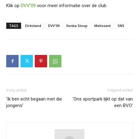
Klik op
DVV’09
voor meer informatie over de club.
TAGS
Dirksland
DVV'09
Ilonka Stoop
Melissant
SNS
Vorig artikel
Volgend artikel
‘Ik ben echt begaan met die
‘Ons sportpark lijkt op dat van
jongens’
een BVO’