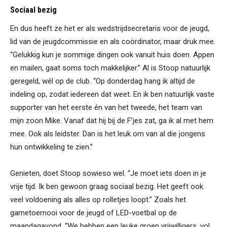
Sociaal bezig
En dus heeft ze het er als wedstrijdsecretaris voor de jeugd,
lid van de jeugdcommissie en als coördinator, maar druk mee.
“Gelukkig kun je sommige dingen ook vanuit huis doen. Appen
en mailen, gaat soms toch makkelijker.” Al is Stoop natuurlijk
geregeld, wél op de club. “Op donderdag hang ik altijd de
indeling op, zodat iedereen dat weet. En ik ben natuurlijk vaste
supporter van het eerste én van het tweede, het team van
mijn zoon Mike. Vanaf dat hij bij de F’jes zat, ga ik al met hem
mee. Ook als leidster. Dan is het leuk om van al die jongens
hun ontwikkeling te zien.”
Genieten, doet Stoop sowieso wel. “Je moet iets doen in je
vrije tijd. Ik ben gewoon graag sociaal bezig. Het geeft ook
veel voldoening als alles op rolletjes loopt.” Zoals het
gametoernooi voor de jeugd of LED-voetbal op de
maandagavond. “We hebben een leuke groep vrijwilligers, vol