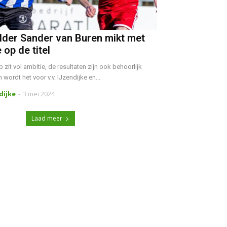
der Sander van Buren mikt met
 op de titel
zit vol ambitie, de resultaten zijn ook behoorlijk
wordt het voor v.v. IJzendijke en...
ndijke
-
3 mei 2024
Laad meer