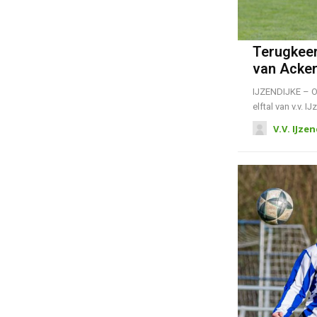
Terugkeer
van Acker
IJZENDIJKE – Op
elftal van v.v. 
V.V. IJze