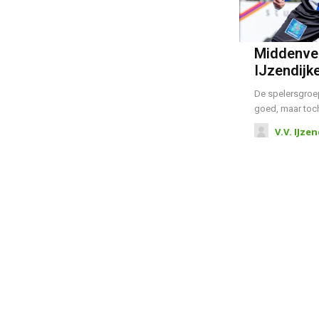
Middenvel
IJzendijke
De spelersgroep 
goed, maar toch 
V.V. IJze