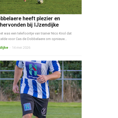
bbelaere heeft plezier en
 hervonden bij IJzendijke
t was een telefoontje van trainer Nico Knol dat
kelde voor Cas de Dobbelaere om opnieuw...
ndijke
-
14 mei 2026