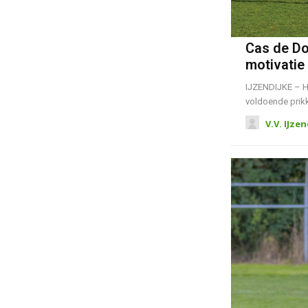
Cas de Do
motivatie
IJZENDIJKE – He
voldoende prik
V.V. IJze