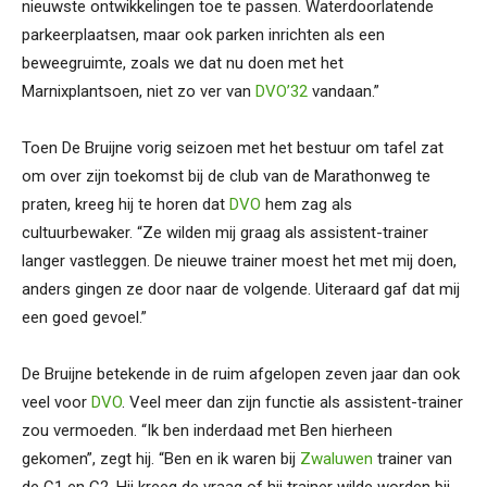
nieuwste ontwikkelingen toe te passen. Waterdoorlatende
parkeerplaatsen, maar ook parken inrichten als een
beweegruimte, zoals we dat nu doen met het
Marnixplantsoen, niet zo ver van
DVO’32
vandaan.”
Toen De Bruijne vorig seizoen met het bestuur om tafel zat
om over zijn toekomst bij de club van de Marathonweg te
praten, kreeg hij te horen dat
DVO
hem zag als
cultuurbewaker. “Ze wilden mij graag als assistent-trainer
langer vastleggen. De nieuwe trainer moest het met mij doen,
anders gingen ze door naar de volgende. Uiteraard gaf dat mij
een goed gevoel.”
De Bruijne betekende in de ruim afgelopen zeven jaar dan ook
veel voor
DVO
. Veel meer dan zijn functie als assistent-trainer
zou vermoeden. “Ik ben inderdaad met Ben hierheen
gekomen”, zegt hij. “Ben en ik waren bij
Zwaluwen
trainer van
de C1 en C2. Hij kreeg de vraag of hij trainer wilde worden bij