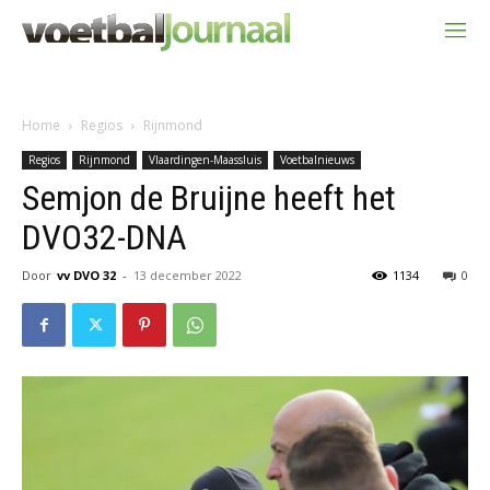
Home
Regios
Rijnmond
Regios
Rijnmond
Vlaardingen-Maassluis
Voetbalnieuws
Semjon de Bruijne heeft het
DVO32-DNA
Door
vv DVO 32
-
13 december 2022
1134
0