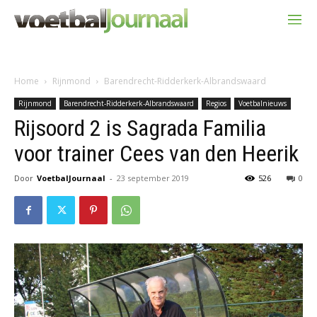
Home
Rijnmond
Barendrecht-Ridderkerk-Albrandswaard
Rijnmond
Barendrecht-Ridderkerk-Albrandswaard
Regios
Voetbalnieuws
Rijsoord 2 is Sagrada Familia
voor trainer Cees van den Heerik
Door
VoetbalJournaal
-
23 september 2019
526
0