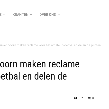
S
KRANTEN
OVER ONS
euwenhoorn maken reclame voor het amateurvoetbal en delen de punten
oorn maken reclame
etbal en delen de
532
0