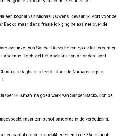
na een goede voorzet van Jesus Penate naast.
a een kopbal van Michael Ouwens gevaarlijk. Kort voor de
 Backx, maar diens fraaie lob ging helaas net over de
am een inzet van Sander Backx boven op de lat terecht en
e doelman. Toch viel het doelpunt aan de andere kant.
 Christiaan Daghian soleerde door de Numansdorpse
 1.
Jasper Huisman, na goed werk van Sander Backx, kon de
ngespeeld, maar zijn schot smoorde in de verdediging.
g een aantal goede mogelijkheden en in de 86e minuut