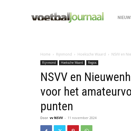
NIEUW
Home
Rijnmond
Hoeksche Waard
NSVV en Ni
Rijnmond
Hoeksche Waard
Regios
NSVV en Nieuwenh
voor het amateurvo
punten
Door
vv NSVV
-
11 november 2024