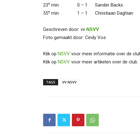
e
23
min. 0 – 1 Sander Backx
e
55
min. 1 – 1 Christiaan Daghian
Geschreven door: vv
NSVV
Foto gemaakt door: Cindy Vos
Klik op
NSVV
voor meer informatie over de clu
Klik op
NSVV
voor meer artikelen over de club.
TAGS
VV NSVV