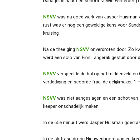
Dabaghian naast en schoot Melvin Winterberg 
NSVV
was na goed werk van Jasper Huisman vi
rust was er nog een geweldige kans voor Sander
kruising.
Na de thee ging
NSVV
onverdroten door. Zo kw
werd een solo van Finn Langerak gestuit door d
NSVV
verspeelde de bal op het middenveld en
verdediging en scoorde fraai de gelijkmaker, 1 –
NSVV
was niet aangeslagen en een schot van 
keeper onschadelijk maken.
In de 65e minuut werd Jasper Huisman goed aa
In de slotfase drong Nieuwenhoorn aan en kree