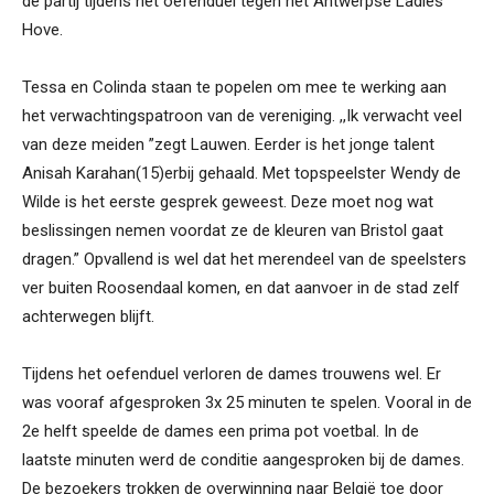
de partij tijdens het oefenduel tegen het Antwerpse Ladies
Hove.
Tessa en Colinda staan te popelen om mee te werking aan
het verwachtingspatroon van de vereniging. ,,Ik verwacht veel
van deze meiden ”zegt Lauwen. Eerder is het jonge talent
Anisah Karahan(15)erbij gehaald. Met topspeelster Wendy de
Wilde is het eerste gesprek geweest. Deze moet nog wat
beslissingen nemen voordat ze de kleuren van Bristol gaat
dragen.” Opvallend is wel dat het merendeel van de speelsters
ver buiten Roosendaal komen, en dat aanvoer in de stad zelf
achterwegen blijft.
Tijdens het oefenduel verloren de dames trouwens wel. Er
was vooraf afgesproken 3x 25 minuten te spelen. Vooral in de
2e helft speelde de dames een prima pot voetbal. In de
laatste minuten werd de conditie aangesproken bij de dames.
De bezoekers trokken de overwinning naar België toe door