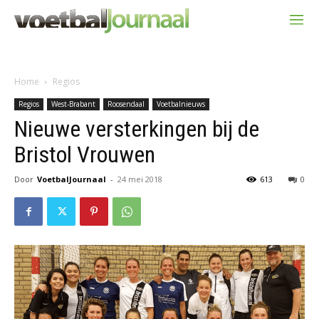
Home
Regios
Regios
West-Brabant
Roosendaal
Voetbalnieuws
Nieuwe versterkingen bij de
Bristol Vrouwen
Door
VoetbalJournaal
-
24 mei 2018
613
0