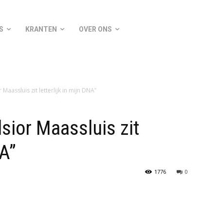
S
KRANTEN
OVER ONS
 Maassluis zit letterlijk in mijn DNA”
lsior Maassluis zit
NA”
1776
0