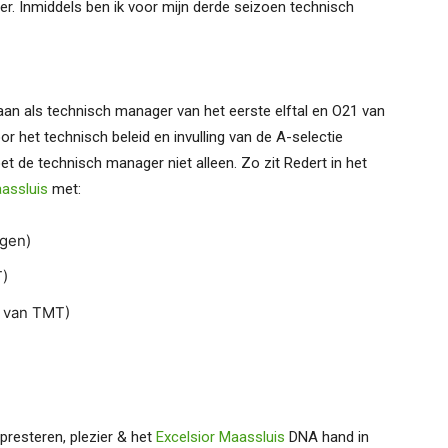
er. Inmiddels ben ik voor mijn derde seizoen technisch
gaan als technisch manager van het eerste elftal en O21 van
oor het technisch beleid en invulling van de A-selectie
oet de technisch manager niet alleen. Zo zit Redert in het
aassluis
met:
gen)
T)
d van TMT)
presteren, plezier & het
Excelsior Maassluis
DNA hand in