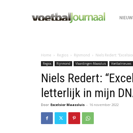
NIEUW
Home
Regios
Rijnmond
Niels Redert: “Excelsior
Regios
Rijnmond
Vlaardingen-Maassluis
Voetbalnieuws
Niels Redert: “Exce
letterlijk in mijn D
Door
Excelsior Maassluis
-
16 november 2022