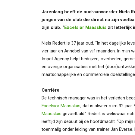
Jarenlang heeft de oud-aanvoerder Niels R
jongen van de club die direct na zijn voetb
zijn club. “
Excelsior Maassluis
zit letterlijk
Niels Redert is 37 jaar oud. “In het dagelijks 
vier jaar en Annebel van vijf maanden. In mijn
Impct Agency helpt bedrijven, overheden, geme
en overige organisaties met het (door)ontwikke
maatschappelijke en commerciële doelstellingen
Carrière
De technisch manager was in het verleden begonn
Excelsior Maassluis
, dat is alweer ruim 32 jaar.
Maassluis
gevoetbald.” Redert is weliswaar ech
leeftijd zijn debuut bij de hoofdmacht. “Op mijn
toenmalig onder leiding van trainer Jan Everse. 