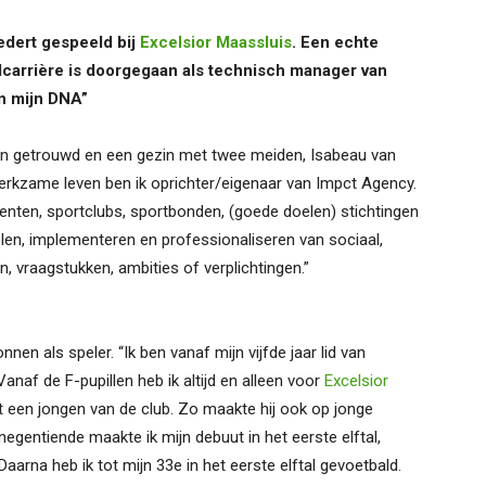
edert gespeeld bij
Excelsior Maassluis
. Een echte
alcarrière is doorgegaan als technisch manager van
 in mijn DNA”
leven getrouwd en een gezin met twee meiden, Isabeau van
 werkzame leven ben ik oprichter/eigenaar van Impct Agency.
enten, sportclubs, sportbonden, (goede doelen) stichtingen
len, implementeren en professionaliseren van sociaal,
, vraagstukken, ambities of verplichtingen.”
en als speler. “Ik ben vanaf mijn vijfde jaar lid van
 Vanaf de F-pupillen heb ik altijd en alleen voor
Excelsior
t een jongen van de club. Zo maakte hij ook op jonge
 negentiende maakte ik mijn debuut in het eerste elftal,
Daarna heb ik tot mijn 33e in het eerste elftal gevoetbald.