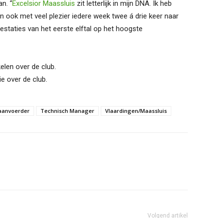
n. “
Excelsior Maassluis
zit letterlijk in mijn DNA. Ik heb
n ook met veel plezier iedere week twee á drie keer naar
restaties van het eerste elftal op het hoogste
kelen over de club.
e over de club.
aanvoerder
Technisch Manager
Vlaardingen/Maassluis
Volgend artikel