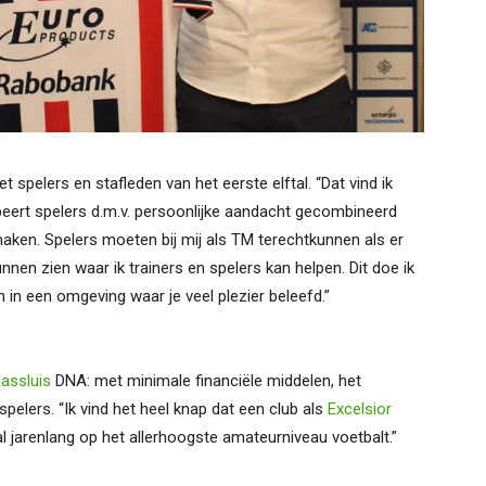
t spelers en stafleden van het eerste elftal. “Dat vind ik
robeert spelers d.m.v. persoonlijke aandacht gecombineerd
aken. Spelers moeten bij mij als TM terechtkunnen als er
nnen zien waar ik trainers en spelers kan helpen. Dit doe ik
 in een omgeving waar je veel plezier beleefd.”
assluis
DNA: met minimale financiële middelen, het
pelers. “Ik vind het heel knap dat een club als
Excelsior
l jarenlang op het allerhoogste amateurniveau voetbalt.”