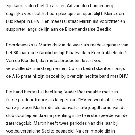
zijn kameraden Piet Rovers en Ad van den Langenberg
dagelijks voor dat het complex spic en span blijft. Kleinzoon
Luc keept in DHV 1 en meestal staat Martin als voorzitter én
supporter langs de lijn aan de Bloemendaalse Zeedijk.
Doordeweeks is Martin druk in de weer als mede-eigenaar van
het 80 jaar oude familiebedrijf Plaatwerken Konstruktiebedrijf
Van de Klundert, dat metaalproducten levert voor
verschillende marktsegmenten. Op zijn bedrijfskantoor langs
de A16 praat hij zijn bezoek bij over zijn hechte band met DHV.
Die band bestaat al heel lang. Vader Piet maakte met zijn
forse postuur furore als keeper van DHV en werd later leider
van zijn zoon Martin, die als aanvaller alle jeugdteams van de
club doorliep en daarna jarenlang in het eerste speelde van de
zaterdagclub. Martin heeft twee periodes van drie jaar bij
voetbalvereniging Seolto gespeeld. Na een mooie tijd in