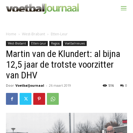
Home
West-Brabant
Etten-Leur
West-Brabant
Etten-Leur
Regios
Voetbalnieuws
Martin van de Klundert: al bijna
12,5 jaar de trotste voorzitter
van DHV
Door
VoetbalJournaal
-
26 maart 2019
516
0