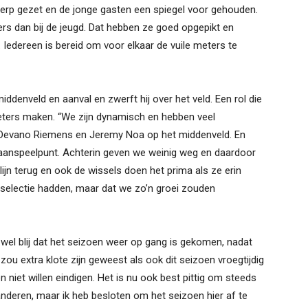
herp gezet en de jonge gasten een spiegel voor gehouden.
ers dan bij de jeugd. Dat hebben ze goed opgepikt en
. Iedereen is bereid om voor elkaar de vuile meters te
ddenveld en aanval en zwerft hij over het veld. Een rol die
meters maken. “We zijn dynamisch en hebben veel
t Devano Riemens en Jeremy Noa op het middenveld. En
anspeelpunt. Achterin geven we weinig weg en daardoor
 lijn terug en ook de wissels doen het prima als ze erin
 selectie hadden, maar dat we zo’n groei zouden
wel blij dat het seizoen weer op gang is gekomen, nadat
ou extra klote zijn geweest als ook dit seizoen vroegtijdig
n niet willen eindigen. Het is nu ook best pittig om steeds
deren, maar ik heb besloten om het seizoen hier af te