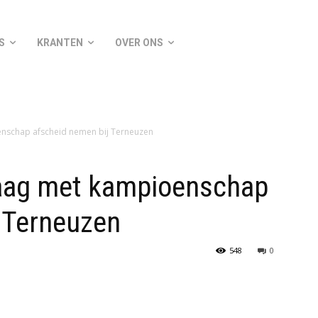
S
KRANTEN
OVER ONS
enschap afscheid nemen bij Terneuzen
raag met kampioenschap
 Terneuzen
548
0