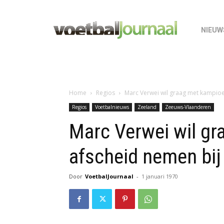
NIEUW
Home
Regios
Marc Verwei wil graag met kampio
Regios
Voetbalnieuws
Zeeland
Zeeuws-Vlaanderen
Marc Verwei wil g
afscheid nemen bij
Door
VoetbalJournaal
-
1 januari 1970