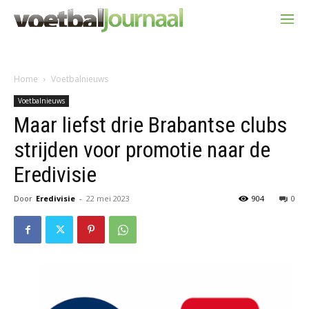
Home
Voetbalnieuws
Voetbalnieuws
Maar liefst drie Brabantse clubs
strijden voor promotie naar de
Eredivisie
Door
Eredivisie
-
22 mei 2023
904
0