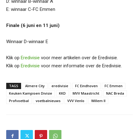
D: winnaar B-winnaar A
E: winnaar C-FC Emmen
Finale (6 juni en 11 juni)
Winnaar D-winnaar E
Klik op
Eredivisie
voor meer artikelen over de Eredivisie.
Klik op
Eredivisie
voor meer informatie over de Eredivisie.
TAGS
Almere City
eredivisie
FC Eindhoven
FC Emmen
Keuken Kampioen Divisie
KKD
MVV Maastricht
NAC Breda
Profvoetbal
voetbalnieuws
VVV Venlo
Willem II