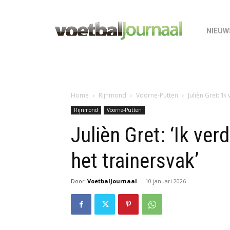
NIEUW
Home
Rijnmond
Voorne-Putten
Julièn Gret: ‘I
Rijnmond
Voorne-Putten
Julièn Gret: ‘Ik ve
het trainersvak’
Door
VoetbalJournaal
-
10 januari 2026