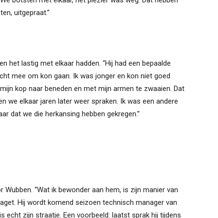
 We botsten met elkaar, het plezier was weg. Dat hebben
en, uitgepraat.”
en het lastig met elkaar hadden. “Hij had een bepaalde
echt mee om kon gaan. Ik was jonger en kon niet goed
et mijn kop naar beneden en met mijn armen te zwaaien. Dat
oen we elkaar jaren later weer spraken. Ik was een andere
kbaar dat we die herkansing hebben gekregen.”
r Wubben. “Wat ik bewonder aan hem, is zijn manier van
get. Hij wordt komend seizoen technisch manager van
is echt zijn straatje. Een voorbeeld: laatst sprak hij tijdens