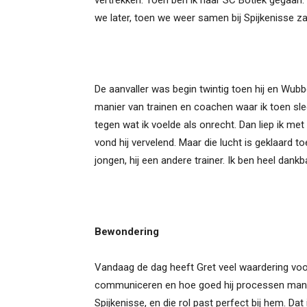
vertrekken. Toen ben ik naar SC Botlek gegaan.
we later, toen we weer samen bij Spijkenisse zat
De aanvaller was begin twintig toen hij en Wubb
manier van trainen en coachen waar ik toen sl
tegen wat ik voelde als onrecht. Dan liep ik m
vond hij vervelend. Maar die lucht is geklaard t
jongen, hij een andere trainer. Ik ben heel dan
Bewondering
Vandaag de dag heeft Gret veel waardering voo
communiceren en hoe goed hij processen mana
Spijkenisse, en die rol past perfect bij hem. Dat 