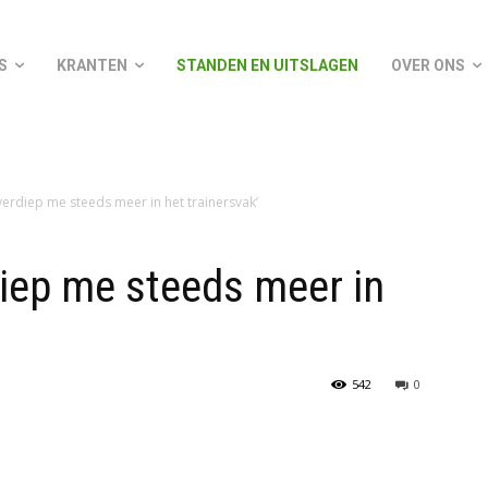
S
KRANTEN
STANDEN EN UITSLAGEN
OVER ONS
k verdiep me steeds meer in het trainersvak’
rdiep me steeds meer in
542
0