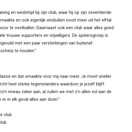
ning en wedstrijd bij zijn club, waar hij op zijn zeventiende
 maakte en ook eigenlijk sindsdien nooit meer uit het elftal
voor te voetballen. Daarnaast ook een club waar alles goed
e trouwe supporters en vrijwilligers. De spelersgroep is
angevuld met een paar versterkingen van buitenaf.
 scherp te houden.”
klasse en dat smaakte voor mij naar meer. Je moet sneller
écht heel sterke tegenstanders waardoor je jezelf blijft
zo’n niveau zeker aan, al zullen we met z’n allen vol aan de
r in elk geval alles aan doen.”
e club.
lub.