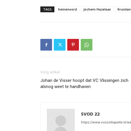
TAGS
heinenoord
Jochem Hazelaar
Kruisla
Vorig artikel
Johan de Visser hoopt dat VC Vlissingen zich
alsnog weet te handhaven
SVOD 22
https://www.vvoostkapelle.nl/w