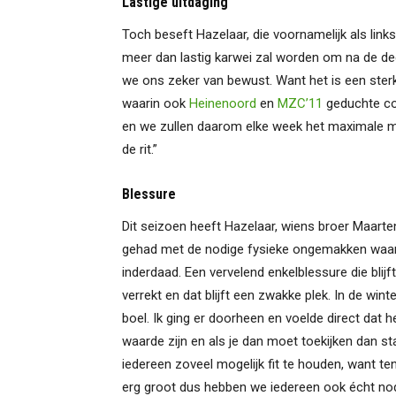
Lastige uitdaging
Toch beseft Hazelaar, die voornamelijk als link
meer dan lastig karwei zal worden om na de deg
we ons zeker van bewust. Want het is een sterk
waarin ook
Heinenoord
en
MZC’11
geduchte con
en we zullen daarom elke week het maximale m
de rit.”
Blessure
Dit seizoen heeft Hazelaar, wiens broer Maarte
gehad met de nodige fysieke ongemakken waardo
inderdaad. Een vervelend enkelblessure die blij
verrekt en dat blijft een zwakke plek. In de wint
boel. Ik ging er doorheen en voelde direct dat he
waarde zijn en als je dan moet toekijken dan sta
iedereen zoveel mogelijk fit te houden, want t
erg groot dus hebben we iedereen ook écht nodi