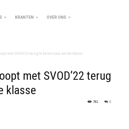
S
KRANTEN
OVER ONS
opt met SVOD’22 terug te keren naar eerste klasse
oopt met SVOD’22 terug
e klasse
782
0