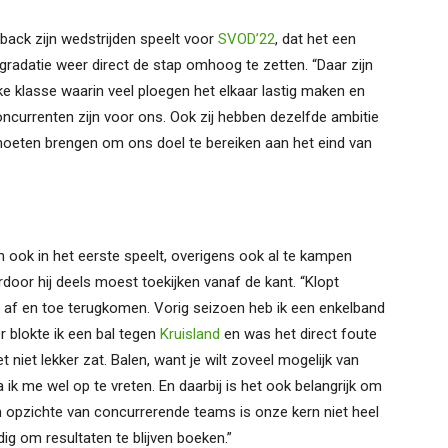
sback zijn wedstrijden speelt voor
SVOD’22
, dat het een
radatie weer direct de stap omhoog te zetten. “Daar zijn
e klasse waarin veel ploegen het elkaar lastig maken en
currenten zijn voor ons. Ook zij hebben dezelfde ambitie
oeten brengen om ons doel te bereiken aan het eind van
n ook in het eerste speelt, overigens ook al te kampen
or hij deels moest toekijken vanaf de kant. “Klopt
ft af en toe terugkomen. Vorig seizoen heb ik een enkelband
er blokte ik een bal tegen
Kruisland
en was het direct foute
t niet lekker zat. Balen, want je wilt zoveel mogelijk van
 ik me wel op te vreten. En daarbij is het ook belangrijk om
en opzichte van concurrerende teams is onze kern niet heel
g om resultaten te blijven boeken.”