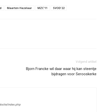
nd
Maarten Hazelaar
MZC'11
SVOD'22
Volgend artikel
Bjorn Francke wil daar waar hij kan steentje
bijdragen voor Serooskerke
ebsite/index.php