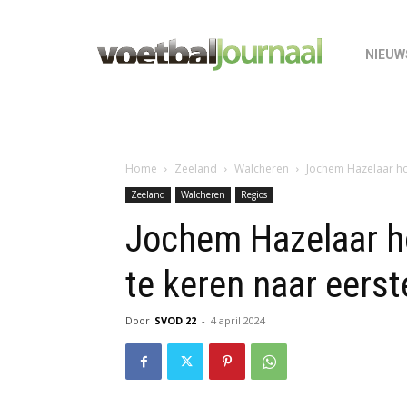
NIEUW
Home
Zeeland
Walcheren
Jochem Hazelaar ho
Zeeland
Walcheren
Regios
Jochem Hazelaar h
te keren naar eerst
Door
SVOD 22
-
4 april 2024