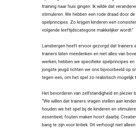
training naar huis gingen. Ik wilde dat verand
stimuleren. We hebben een rode draad door de j
spelprincipes. Zo krijgen kinderen een consisten
volgende leeftijdscategorie makkelijker wordt.”
Lansbergen heeft ervoor gezorgd dat trainers ac
trainers laten meedenken en niet alles van bov
werken, hebben we specifieke spelprincipes en -
jongste jeugd richten we ons bijvoorbeeld op s
tegen-een, om het spel zo realistisch mogelijk 
Het bevorderen van zelfstandigheid en plezier 
“We willen dat trainers vragen stellen aan kin
houden we het spel bij de kinderen en stimulere
essentieel; fouten maken hoort daarbij. Creati
bang te zijn voor kritiek. Dit verhoogt niet allee