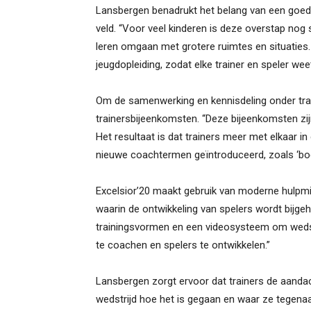
Lansbergen benadrukt het belang van een goede
veld. “Voor veel kinderen is deze overstap nog
leren omgaan met grotere ruimtes en situaties.
jeugdopleiding, zodat elke trainer en speler we
Om de samenwerking en kennisdeling onder trai
trainersbijeenkomsten. “Deze bijeenkomsten zijn
Het resultaat is dat trainers meer met elkaar i
nieuwe coachtermen geïntroduceerd, zoals ‘body
Excelsior’20 maakt gebruik van moderne hulpm
waarin de ontwikkeling van spelers wordt bijg
trainingsvormen en een videosysteem om wedstr
te coachen en spelers te ontwikkelen.”
Lansbergen zorgt ervoor dat trainers de aandac
wedstrijd hoe het is gegaan en waar ze tegenaan