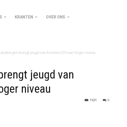
S
KRANTEN
OVER ONS
Lansbergen brengt jeugd van Excelsior’20 naar hoger niveau
brengt jeugd van
oger niveau
1121
0