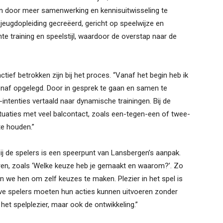
eren door meer samenwerking en kennisuitwisseling te
eugdopleiding gecreëerd, gericht op speelwijze en
te training en speelstijl, waardoor de overstap naar de
tief betrokken zijn bij het proces. “Vanaf het begin heb ik
enaf opgelegd. Door in gesprek te gaan en samen te
intenties vertaald naar dynamische trainingen. Bij de
ituaties met veel balcontact, zoals een-tegen-een of twee-
te houden.”
bij de spelers is een speerpunt van Lansbergen’s aanpak.
deren, zoals ‘Welke keuze heb je gemaakt en waarom?’. Zo
n we hen om zelf keuzes te maken. Plezier in het spel is
eve spelers moeten hun acties kunnen uitvoeren zonder
n het spelplezier, maar ook de ontwikkeling.”