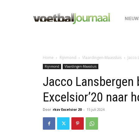
NIEUW
Home
Rijnmond
Vlaardingen-Maassluis
Jacco 
Rijnmond
Vlaardingen-Maassluis
Jacco Lansbergen 
Excelsior’20 naar h
Door
rksv Excelsior 20
-
15 juli 2024