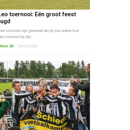
eo toernooi: Eén groot feest
eugd
e zou trots zijn geweest als hij zou weten hoe
 toernooi bij zijn...
lsior 20
-
28 mei 2025