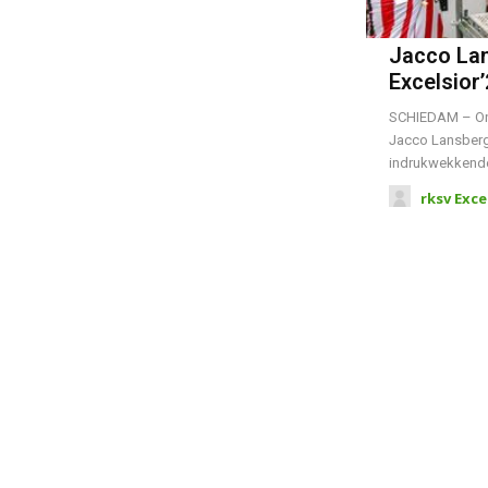
Jacco Lan
Excelsior
SCHIEDAM – Ond
Jacco Lansberge
indrukwekkende
rksv Exce