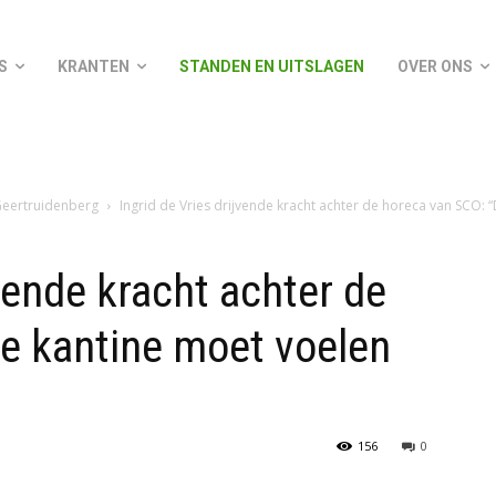
S
KRANTEN
STANDEN EN UITSLAGEN
OVER ONS
eertruidenberg
Ingrid de Vries drijvende kracht achter de horeca van SCO: “D
jvende kracht achter de
e kantine moet voelen
156
0