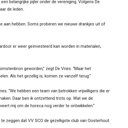
 een belangrijke pijler onder de vereniging. Volgens De
aar de leden.
fte aan hebben. Soms proberen we nieuwe drankjes uit of
waardoor er weer geïnvesteerd kan worden in materialen,
nkomstenbron geworden,” zegt De Vries. “Maar het
oelen. Als het gezellig is, komen ze vanzelf terug.”
 Vries. “We hebben een team van betrokken vrijwilligers die er
maken. Daar ben ik ontzettend trots op. Wat we de
eert mij om de horeca nog verder te ontwikkelen.”
t te zeggen dat VV SCO de gezelligste club van Oosterhout