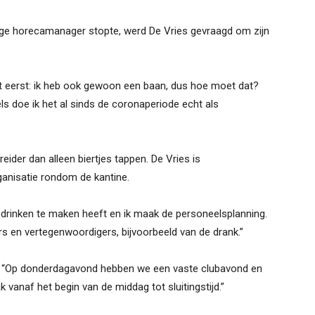
ge horecamanager stopte, werd De Vries gevraagd om zijn
acht eerst: ik heb ook gewoon een baan, dus hoe moet dat?
dels doe ik het al sinds de coronaperiode echt als
eider dan alleen biertjes tappen. De Vries is
ganisatie rondom de kantine.
n drinken te maken heeft en ik maak de personeelsplanning.
rs en vertegenwoordigers, bijvoorbeeld van de drank.”
ar. “Op donderdagavond hebben we een vaste clubavond en
k vanaf het begin van de middag tot sluitingstijd.”