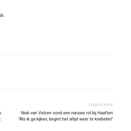
ub.
Volgend artikel
w
Niek van Velzen vond een nieuwe rol bij Haaften
t
“Als ik ga kijken, begint het altijd weer te kriebelen”