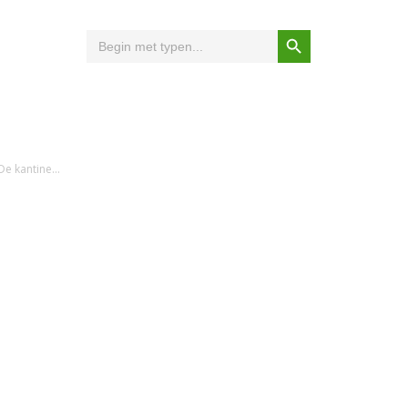
Zoekknop
Zoek
naar:
e kantine...