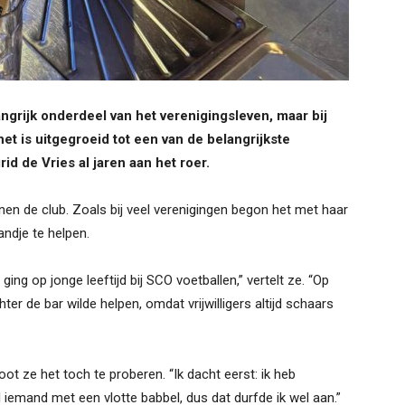
angrijk onderdeel van het verenigingsleven, maar bij
et is uitgegroeid tot een van de belangrijkste
 de Vries al jaren aan het roer.
innen de club. Zoals bij veel verenigingen begon het met haar
andje te helpen.
ng op jonge leeftijd bij SCO voetballen,” vertelt ze. “Op
 de bar wilde helpen, omdat vrijwilligers altijd schaars
ot ze het toch te proberen. “Ik dacht eerst: ik heb
 iemand met een vlotte babbel, dus dat durfde ik wel aan.”