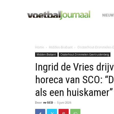
NIEUW
Home
Midden-Brabant
Oosterhout-Drimmelen-G
Midden-Brabant
Oosterhout-Drimmelen-Geertruidenberg
Ingrid de Vries dri
horeca van SCO: “D
als een huiskamer”
Door
vv SCO
-
5 juni 2026