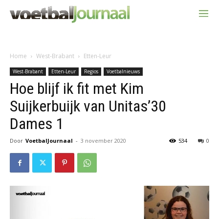
Home
West-Brabant
Etten-Leur
West-Brabant
Etten-Leur
Regios
Voetbalnieuws
Hoe blijf ik fit met Kim
Suijkerbuijk van Unitas’30
Dames 1
Door
VoetbalJournaal
-
3 november 2020
534
0