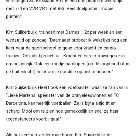
versloegen SC Kruisland VR1 in een doelpuntrijke wedstrijd
met 7-4 en VVR VR1 met 8-3. Veel doelpunten, mooie
punten.”
Kim Suijkerbuijk trainden met Dames 1 2x per week en een
wedstrijd op zondag. “Daarnaast probeer ik wekelijks nog een
keer naar de sportschool te gaan voor kracht en cardio
training. Ook als tips heb ik : Kracht en cardio trainingen zijn
erg belangrijk. Ook een rondje hardlopen (op de loopband of in
de buitenlucht) helpt om je conditie op peil te houden.”
Kim Suijkerbuijk Heeft ook een voetbalster waar ze fan van is.
“Lieke Martens, speelster van de oranjeleeuwinnen en FC
Barcelona, kan heerlijk voetballen. Ze is bijna altijd fit en
scherp. Mooi om te zien hoe gemakkelijk en snel ze haar
tegenstanders voorbij gaat.”
Als het seizoen verder mag hoopt Kim Suijkerbuijk de