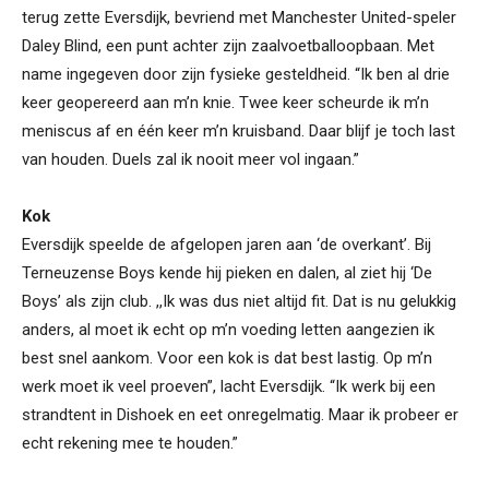
terug zette Eversdijk, bevriend met Manchester United-speler
Daley Blind, een punt achter zijn zaalvoetballoopbaan. Met
name ingegeven door zijn fysieke gesteldheid. “Ik ben al drie
keer geopereerd aan m’n knie. Twee keer scheurde ik m’n
meniscus af en één keer m’n kruisband. Daar blijf je toch last
van houden. Duels zal ik nooit meer vol ingaan.”
Kok
Eversdijk speelde de afgelopen jaren aan ‘de overkant’. Bij
Terneuzense Boys kende hij pieken en dalen, al ziet hij ‘De
Boys’ als zijn club. ,,Ik was dus niet altijd fit. Dat is nu gelukkig
anders, al moet ik echt op m’n voeding letten aangezien ik
best snel aankom. Voor een kok is dat best lastig. Op m’n
werk moet ik veel proeven”, lacht Eversdijk. “Ik werk bij een
strandtent in Dishoek en eet onregelmatig. Maar ik probeer er
echt rekening mee te houden.”