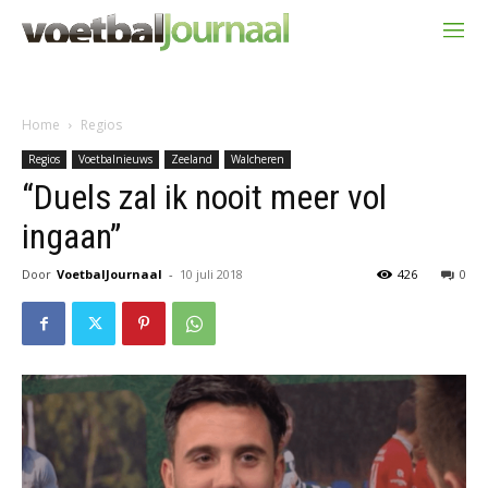
Home
Regios
Regios
Voetbalnieuws
Zeeland
Walcheren
“Duels zal ik nooit meer vol
ingaan”
Door
VoetbalJournaal
-
10 juli 2018
426
0