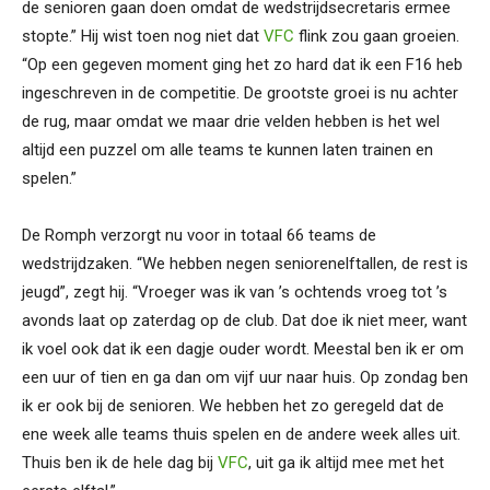
de senioren gaan doen omdat de wedstrijdsecretaris ermee
stopte.” Hij wist toen nog niet dat
VFC
flink zou gaan groeien.
“Op een gegeven moment ging het zo hard dat ik een F16 heb
ingeschreven in de competitie. De grootste groei is nu achter
de rug, maar omdat we maar drie velden hebben is het wel
altijd een puzzel om alle teams te kunnen laten trainen en
spelen.”
De Romph verzorgt nu voor in totaal 66 teams de
wedstrijdzaken. “We hebben negen seniorenelftallen, de rest is
jeugd”, zegt hij. “Vroeger was ik van ’s ochtends vroeg tot ’s
avonds laat op zaterdag op de club. Dat doe ik niet meer, want
ik voel ook dat ik een dagje ouder wordt. Meestal ben ik er om
een uur of tien en ga dan om vijf uur naar huis. Op zondag ben
ik er ook bij de senioren. We hebben het zo geregeld dat de
ene week alle teams thuis spelen en de andere week alles uit.
Thuis ben ik de hele dag bij
VFC
, uit ga ik altijd mee met het