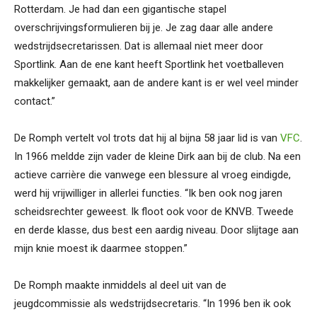
Rotterdam. Je had dan een gigantische stapel
overschrijvingsformulieren bij je. Je zag daar alle andere
wedstrijdsecretarissen. Dat is allemaal niet meer door
Sportlink. Aan de ene kant heeft Sportlink het voetballeven
makkelijker gemaakt, aan de andere kant is er wel veel minder
contact.”
De Romph vertelt vol trots dat hij al bijna 58 jaar lid is van
VFC
.
In 1966 meldde zijn vader de kleine Dirk aan bij de club. Na een
actieve carrière die vanwege een blessure al vroeg eindigde,
werd hij vrijwilliger in allerlei functies. “Ik ben ook nog jaren
scheidsrechter geweest. Ik floot ook voor de KNVB. Tweede
en derde klasse, dus best een aardig niveau. Door slijtage aan
mijn knie moest ik daarmee stoppen.”
De Romph maakte inmiddels al deel uit van de
jeugdcommissie als wedstrijdsecretaris. “In 1996 ben ik ook