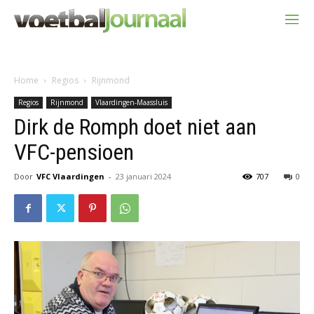
Home
Regios
Rijnmond
Regios
Rijnmond
Vlaardingen-Maassluis
Dirk de Romph doet niet aan
VFC-pensioen
Door
VFC Vlaardingen
-
23 januari 2024
707
0