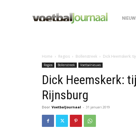
NIEUW
Home
Regios
Bollenstreek
Dick Heemskerk: ti
Regios
Bollenstreek
Voetbalnieuws
Dick Heemskerk: ti
Rijnsburg
Door
VoetbalJournaal
-
31 januari 2019