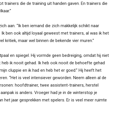
t trainers die de training uit handen gaven. En trainers die
kaar.”
ch aan. “Ik ben iemand die zich makkelijk schikt naar
 Ik ben ook altijd loyaal geweest met trainers, al was ik het
el kritiek, maar wel binnen de bekende vier muren.”
aal en spiegel. Hij vormde geen bedreiging, omdat hij niet
 heb ik nooit gehad. Ik heb ook nooit de behoefte gehad
ijn cluppie en ik had en heb het er goed.” Hij heeft het
eren. “Het is veel intensiever geworden. Neem alleen al de
personen: hoofdtrainer, twee assistent-trainers, herstel
 aanpak is anders. Vroeger had je in de winterstop je
an het jaar gesprekken met spelers. Er is veel meer ruimte