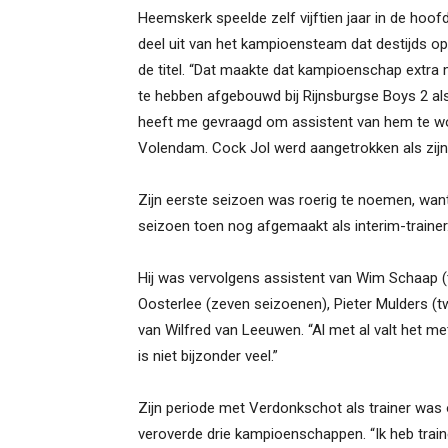
Heemskerk speelde zelf vijftien jaar in de hoo
deel uit van het kampioensteam dat destijds 
de titel. “Dat maakte dat kampioenschap extra 
te hebben afgebouwd bij Rijnsburgse Boys 2 al
heeft me gevraagd om assistent van hem te word
Volendam. Cock Jol werd aangetrokken als zijn 
Zijn eerste seizoen was roerig te noemen, want 
seizoen toen nog afgemaakt als interim-trainer.
Hij was vervolgens assistent van Wim Schaap 
Oosterlee (zeven seizoenen), Pieter Mulders (tw
van Wilfred van Leeuwen. “Al met al valt het me
is niet bijzonder veel.”
Zijn periode met Verdonkschot als trainer was
veroverde drie kampioenschappen. “Ik heb trai