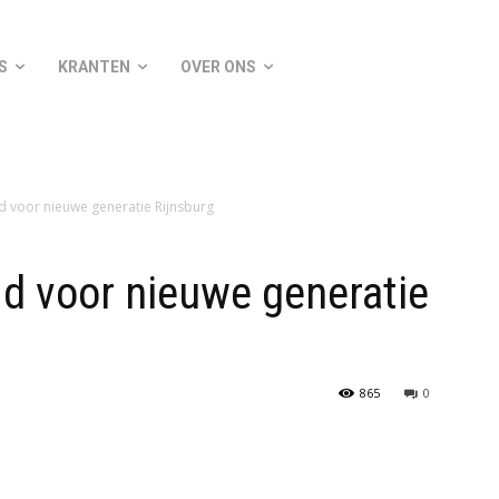
S
KRANTEN
OVER ONS
jd voor nieuwe generatie Rijnsburg
jd voor nieuwe generatie
865
0