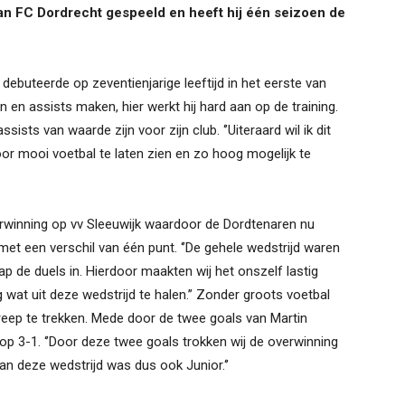
van FC Dordrecht gespeeld en heeft hij één seizoen de
t debuteerde op zeventienjarige leeftijd in het eerste van
 en assists maken, hier werkt hij hard aan op de training.
sts van waarde zijn voor zijn club. ‘’Uiteraard wil ik dit
door mooi voetbal te laten zien en zo hoog mogelijk te
erwinning op vv Sleeuwijk waardoor de Dordtenaren nu
t een verschil van één punt. ‘’De gehele wedstrijd waren
lap de duels in. Hierdoor maakten wij het onszelf lastig
wat uit deze wedstrijd te halen.’’ Zonder groots voetbal
treep te trekken. Mede door de twee goals van Martin
d op 3-1. ‘’Door deze twee goals trokken wij de overwinning
an deze wedstrijd was dus ook Junior.‘’