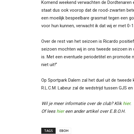
Komend weekend verwachten de Dordtenaren ee
staat dus ook voorop dat de rood-zwarten beter
een moeilijk bespeelbare grasmat tegen een goe
voor hun kunnen, verwacht ik dat wij er met 0-1 
Over de rest van het seizoen is Ricardo positief
seizoen mochten wij in ons tweede seizoen in d
is. Met een eventuele periodetitel en promotie 
niet uit!’’
Op Sportpark Dalem zal het duel uit de tweede
R.L.C.M. Labeur zal de wedstrijd tussen GJS en E
Wil je meer informatie over de club? Klik
hier
.
Of lees
hier
een ander artikel over E.B.O.H.
TAGS
EBOH