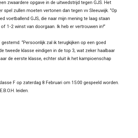
n zwaardere opgave in de uitwedstrijd tegen GJS. Het
 spel zullen moeten vertonen dan tegen vv Sleeuwijk. ‘’Op
d voetballend GJS, die naar mijn mening te laag staan
of 1-2 winst van doorgaan. Ik heb er vertrouwen in!’’
 gestemd. ‘’Persoonlijk zal ik terugkijken op een goed
e tweede klasse eindigen in de top 3, wat zeker haalbaar
naar de eerste klasse, echter sluit ik het kampioenschap
 klasse F op zaterdag 8 Februari om 15:00 gespeeld worden.
.B.O.H. leiden.