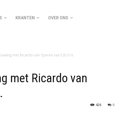
S
KRANTEN
OVER ONS
uwing met Ricardo van Yperen van E.B.O.H.
g met Ricardo van
.
426
0