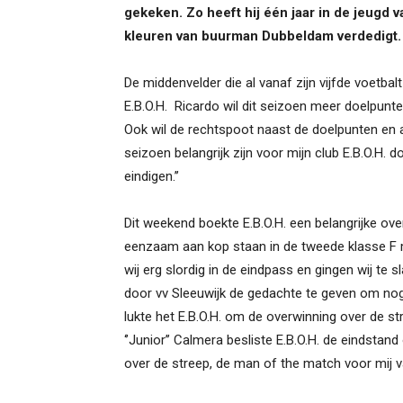
gekeken. Zo heeft hij één jaar in de jeugd 
kleuren van buurman Dubbeldam verdedigt.
De middenvelder die al vanaf zijn vijfde voetbal
E.B.O.H. Ricardo wil dit seizoen meer doelpunten
Ook wil de rechtspoot naast de doelpunten en assi
seizoen belangrijk zijn voor mijn club E.B.O.H. 
eindigen.’’
Dit weekend boekte E.B.O.H. een belangrijke ov
eenzaam aan kop staan in de tweede klasse F me
wij erg slordig in de eindpass en gingen wij te s
door vv Sleeuwijk de gedachte te geven om nog 
lukte het E.B.O.H. om de overwinning over de s
‘’Junior’’ Calmera besliste E.B.O.H. de eindstan
over de streep, de man of the match voor mij v