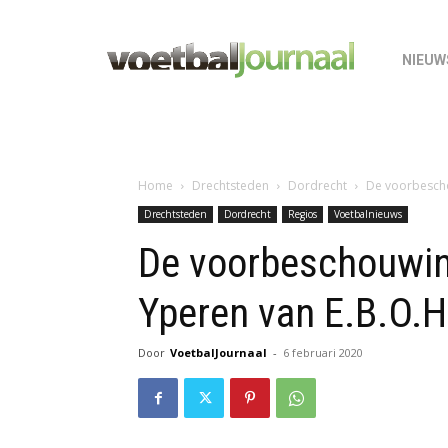
NIEUW
Home
Drechtsteden
Dordrecht
De voorbescho
Drechtsteden
Dordrecht
Regios
Voetbalnieuws
De voorbeschouwin
Yperen van E.B.O.H
Door
VoetbalJournaal
-
6 februari 2020