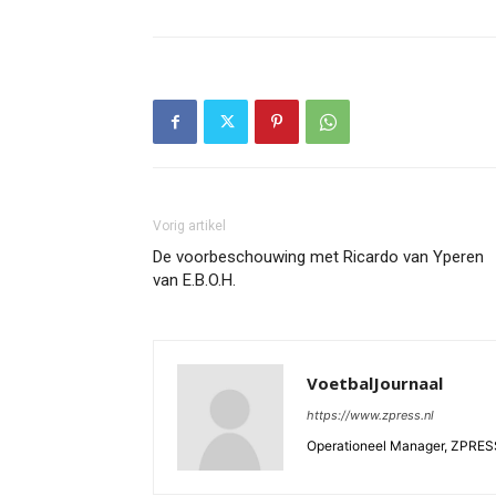
Vorig artikel
De voorbeschouwing met Ricardo van Yperen
van E.B.O.H.
VoetbalJournaal
https://www.zpress.nl
Operationeel Manager, ZPRES