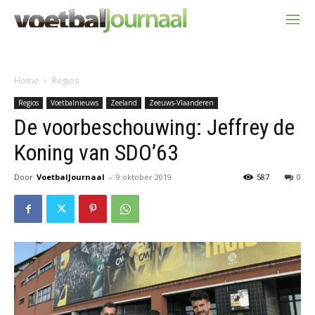
Home
Regios
Regios
Voetbalnieuws
Zeeland
Zeeuws-Vlaanderen
De voorbeschouwing: Jeffrey de
Koning van SDO’63
Door
VoetbalJournaal
-
9 oktober 2019
587
0