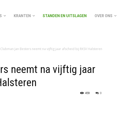
S
KRANTEN
STANDEN EN UITSLAGEN
OVER ONS
Clubman Jan Besters neemt na vijftig jaar afscheid bij RKSV Halsteren
s neemt na vijftig jaar
Halsteren
459
0