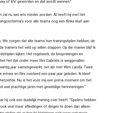
ay of life’ geworden en dat wordt wennen.”
dat zal nu wel iets minder worden. Al heeft hij met het
iningsschema’s voor alle teams nog een flinke kluif aan
n. We zorgen dat alle teams hun trainingstijden hebben, de
 de trainers het veld op willen stappen. Op die manier blijf ik
dstrijden kijken. Het regelwerk, de besprekingen en
het feit dat onder meer Rini Gabriëls is weggevallen
twintig jaar samengewerkt, net als met Wim Landa. Twee
e ermee en Rini overleed een paar jaar geleden. Ik bleef
 hetzelfde. Nu is het voor mij een prima moment om het
eel wat prachtige jaren met geweldige herinneringen.”
r hij ook een duidelijk mening over heeft. “Spelers hebben
ook veel meer afleidingen of dingen te doen dan alleen