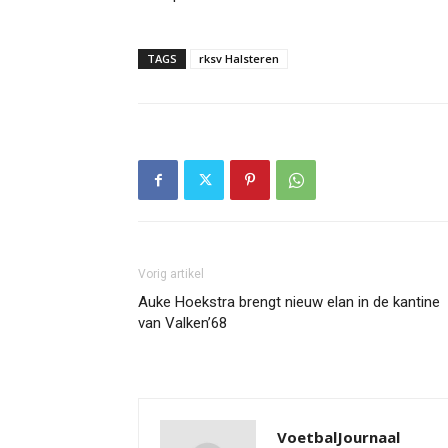
TAGS
rksv Halsteren
Vorig artikel
Auke Hoekstra brengt nieuw elan in de kantine
van Valken’68
VoetbalJournaal