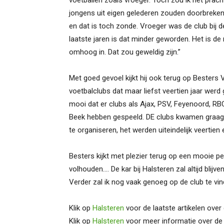
voetballen zoals vroeger. Toch zou ik het pracht
jongens uit eigen gelederen zouden doorbreken 
en dat is toch zonde. Vroeger was de club bij 
laatste jaren is dat minder geworden. Het is de 
omhoog in. Dat zou geweldig zijn.”
Met goed gevoel kijkt hij ook terug op Besters 
voetbalclubs dat maar liefst veertien jaar werd 
mooi dat er clubs als Ajax, PSV, Feyenoord, R
Beek hebben gespeeld. DE clubs kwamen graag e
te organiseren, het werden uiteindelijk veertien ed
Besters kijkt met plezier terug op een mooie perio
volhouden…. De kar bij Halsteren zal altijd blijv
Verder zal ik nog vaak genoeg op de club te vinden
Klik op
Halsteren
voor de laatste artikelen over 
Klik op
Halsteren
voor meer informatie over de 