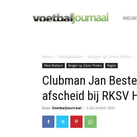
NIEUW
Home
West-Brabant
Bergen op Zoom-Tholen
West-Brabant
Bergen op Zoom-Tholen
Regios
Clubman Jan Bester
afscheid bij RKSV 
Door
VoetbalJournaal
-
5 december 2025