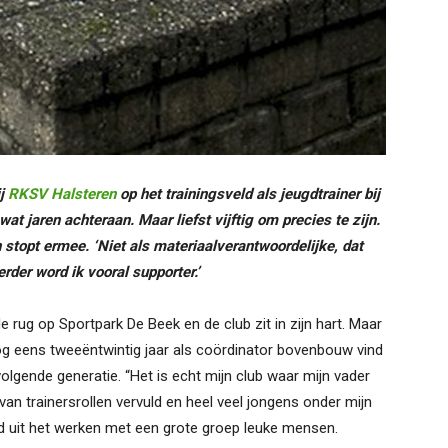
ij
RKSV Halsteren
op het trainingsveld als jeugdtrainer bij
at jaren achteraan. Maar liefst vijftig om precies te zijn.
stopt ermee. ‘Niet als materiaalverantwoordelijke, dat
rder word ik vooral supporter.’
e rug op Sportpark De Beek en de club zit in zijn hart. Maar
og eens tweeëntwintig jaar als coördinator bovenbouw vind
volgende generatie. “Het is echt mijn club waar mijn vader
 van trainersrollen vervuld en heel veel jongens onder mijn
ld uit het werken met een grote groep leuke mensen.