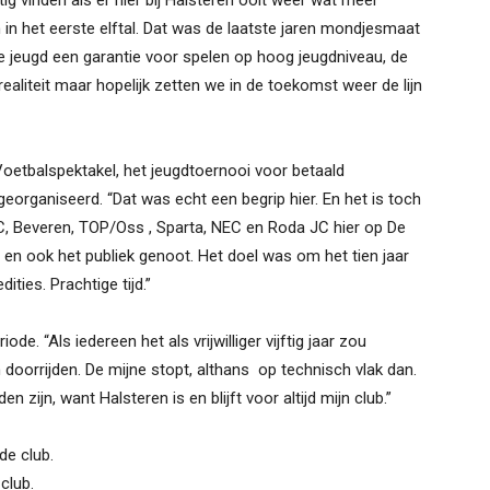
ig vinden als er hier bij Halsteren ooit weer wat meer
in het eerste elftal. Dat was de laatste jaren mondjesmaat
de jeugd een garantie voor spelen op hoog jeugdniveau, de
realiteit maar hopelijk zetten we in de toekomst weer de lijn
Voetbalspektakel, het jeugdtoernooi voor betaald
georganiseerd. “Dat was echt een begrip hier. En het is toch
BC, Beveren, TOP/Oss , Sparta, NEC en Roda JC hier op De
n ook het publiek genoot. Het doel was om het tien jaar
ities. Prachtige tijd.”
de. “Als iedereen het als vrijwilliger vijftig jaar zou
en doorrijden. De mijne stopt, althans op technisch vlak dan.
 zijn, want Halsteren is en blijft voor altijd mijn club.”
de club.
club.