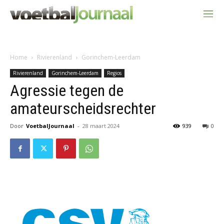
Home
Rivierenland
Gorinchem-Leerdam
Rivierenland
Gorinchem-Leerdam
Regios
Agressie tegen de
amateurscheidsrechter
Door
VoetbalJournaal
-
28 maart 2024
939
0