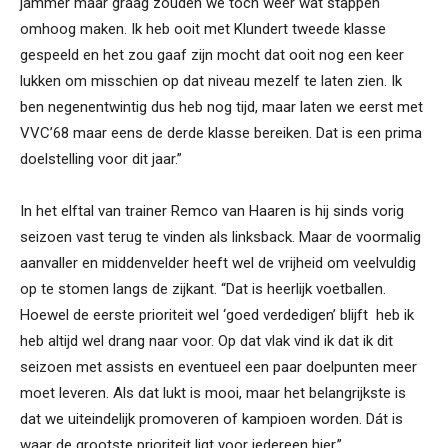
jammer maar graag zouden we toch weer wat stappen
omhoog maken. Ik heb ooit met Klundert tweede klasse
gespeeld en het zou gaaf zijn mocht dat ooit nog een keer
lukken om misschien op dat niveau mezelf te laten zien. Ik
ben negenentwintig dus heb nog tijd, maar laten we eerst met
VVC’68 maar eens de derde klasse bereiken. Dat is een prima
doelstelling voor dit jaar.”
In het elftal van trainer Remco van Haaren is hij sinds vorig
seizoen vast terug te vinden als linksback. Maar de voormalig
aanvaller en middenvelder heeft wel de vrijheid om veelvuldig
op te stomen langs de zijkant. “Dat is heerlijk voetballen.
Hoewel de eerste prioriteit wel ‘goed verdedigen’ blijft heb ik
heb altijd wel drang naar voor. Op dat vlak vind ik dat ik dit
seizoen met assists en eventueel een paar doelpunten meer
moet leveren. Als dat lukt is mooi, maar het belangrijkste is
dat we uiteindelijk promoveren of kampioen worden. Dát is
waar de grootste prioriteit ligt voor iedereen hier.”