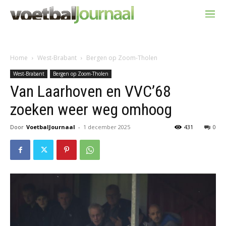
Home
West-Brabant
Bergen op Zoom-Tholen
West-Brabant
Bergen op Zoom-Tholen
Van Laarhoven en VVC’68
zoeken weer weg omhoog
Door
VoetbalJournaal
-
1 december 2025
431
0